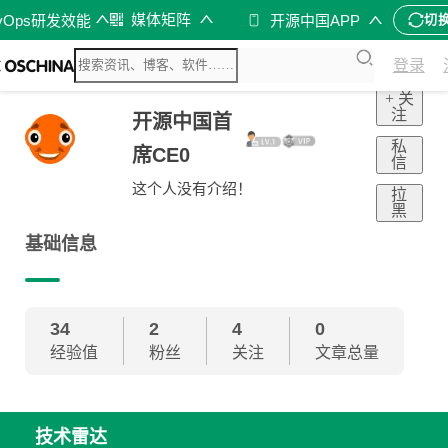
媒体矩阵
vOps研发效能
开源中国APP
切
登录
+ 关
注
开源中国首
私
席CE0
信
这个人没有介绍！
拉
黑
基础信息
34
2
4
0
经验值
粉丝
关注
文章总量
技术雷达