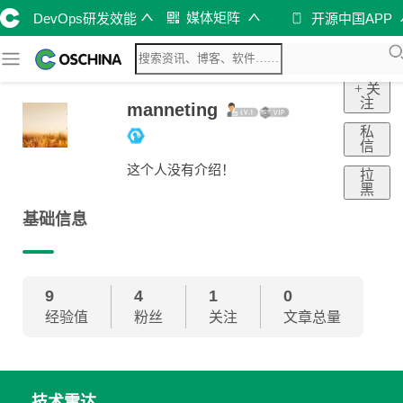
媒体矩阵
DevOps研发效能
开源中国APP
+ 关
注
manneting
私
信
这个人没有介绍！
拉
黑
基础信息
9
4
1
0
经验值
粉丝
关注
文章总量
技术雷达