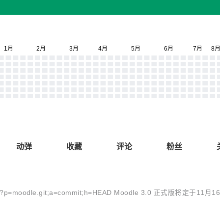
动弹
收藏
评论
粉丝
g/gw?p=moodle.git;a=commit;h=HEAD Moodle 3.0 正式版将定