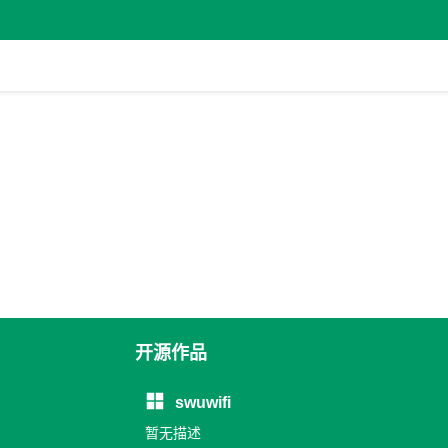
开源作品
swuwifi
暂无描述