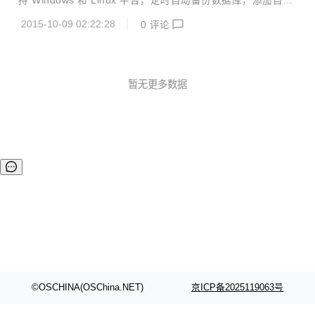
持 Windows 和 Linux 平台，定时自动备份数据库，添加自动
化运维功能。 定时任务执行时间约定可配置，热加载部署。
2015-10-09 02:22:28
0
评论
2.重构工程代码便于部署和开发 基于 swt，jface 特殊场景还
会集成 awt，swing 等组件封装为一体化的 java 桌面应用程
序框架，定制自己的界面美化特效，定制自己的升级策略，当
内部集成 jvm，还可以提供跨平台无 jdk 的运行程序，希望有
兴趣的可以一起维护和扩展，扩展 rcp，swt 方向在国内市场
暂无更多数据
的应用。
©OSCHINA(OSChina.NET)
京ICP备2025119063号