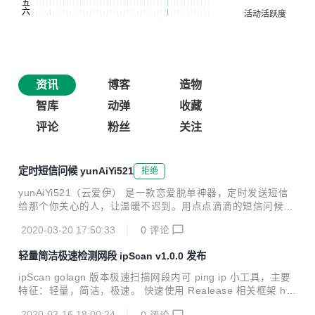
资讯
博客
造物
智库
动弹
收藏
评论
粉丝
关注
定时短信问候 yunAiYi521
拒绝
yunAiYi521（云爱伊） 是一款恋爱脱单神器，定时发送短信
给那个你关心的人，让温暖不迟到。用点点滴滴的短信问候让t
a知道：你一直在牵挂。 功能总结 定时发送短信 短信内容类
2020-03-20 17:50:33
0
评论
型：土味情话，名言警句,自定义短信 数据管理，任务可以立
即触发 短信发送支持两种模式：a:调用短信api b:通过usb连
轻量简洁极速检测网段 ipScan v1.0.0 发布
接电脑，用真机Android手机发短信 支持http，https，http访
问自动跳转https 在线体验 https://homeapp.top 账号密码是
ipScan golagn 版本极速扫描网段内可 ping ip 小工具，主要
自己手机号 系统图示 登陆页面 定时任务管理界面 添加编辑任
特征：轻量，简洁，极速。 快速使用 Realease 相关框架 htt
务 我的短信历史 立即触发短信
ps://fyne.io/develop/cross-compiling.html https://goframe.
2020-02-16 18:00:24
0
评论