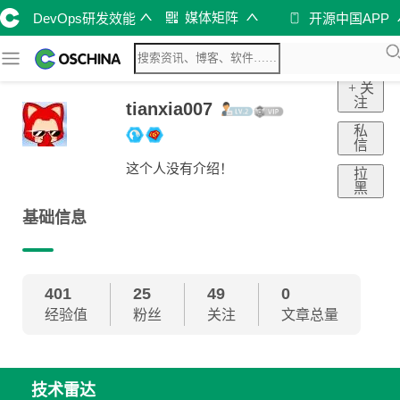
媒体矩阵
DevOps研发效能
开源中国APP
+ 关
注
tianxia007
私
信
这个人没有介绍！
拉
黑
基础信息
401
25
49
0
经验值
粉丝
关注
文章总量
技术雷达