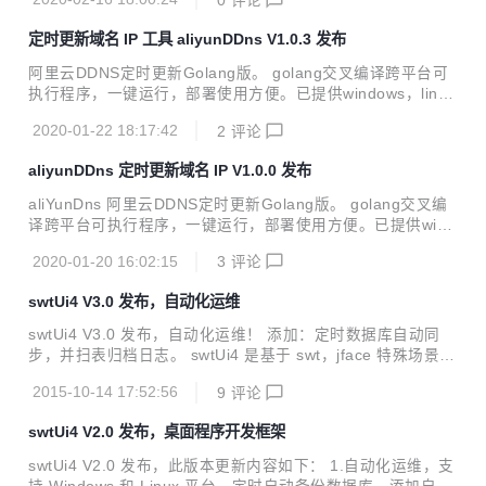
org 软件界面 首页 执行结果 常用命令 go mod download go
mod vendor go get github.com/lucor/fyne-cross fyne-cros
定时更新域名 IP 工具 aliyunDDns V1.0.3 发布
s --targets=linux/amd64,windows/amd64,darwin/amd64 d
ocker镜像 fyne-cross命令...
阿里云DDNS定时更新Golang版。 golang交叉编译跨平台可
执行程序，一键运行，部署使用方便。已提供windows，linu
x，mac系统64位可执行程序，见release。 更新日志： 2020
2020-01-22 18:17:42
2
评论
年1月22日 - 调度阿里云ddns接口时，系统时间和北京时间误
差不能太大,否则接口请求会失败。 添加系统启动自动同步为
aliyunDDns 定时更新域名 IP V1.0.0 发布
北京时间。北京时间接口： http://api.m.taobao.com/rest/api
3.do?api=mtop.common.getTimestamp windows下需要注
aliYunDns 阿里云DDNS定时更新Golang版。 golang交叉编
意用管理员方式启动，linux要用root启动. - 自动进入系统...
译跨平台可执行程序，一键运行，部署使用方便。已提供wind
ows，linux，mac系统64位可执行程序，见release。 技术引
2020-01-20 16:02:15
3
评论
入 后端golang框架：goframe 后端数据库sqlite 前端：layui j
query git仓库地址 https://gitee.com/dwxdfhx/aliyunDDns 参
swtUi4 V3.0 发布，自动化运维
考文档 https://developer.aliyun.com/sdk?spm=a2c4g.1118
6623.2.16.30bc30b1I2tKHI https://goframe.org/inde...
swtUi4 V3.0 发布，自动化运维！ 添加：定时数据库自动同
步，并扫表归档日志。 swtUi4 是基于 swt，jface 特殊场景还
会集成 awt，swing 等组件封装为一体化的 java 桌面应用程
2015-10-14 17:52:56
9
评论
序框架，定制自己的界面美化特效，定制自己的升级策略，当
内部集成 jvm，还可以提供跨平台无 jdk 的运行程序，希望有
swtUi4 V2.0 发布，桌面程序开发框架
兴趣的可以一起维护和扩展，扩展 rcp，swt 方向在国内市场
的应用。
swtUi4 V2.0 发布，此版本更新内容如下： 1.自动化运维，支