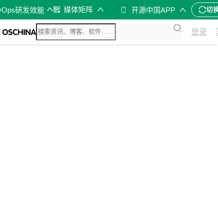
媒体矩阵
vOps研发效能
开源中国APP
切
登录