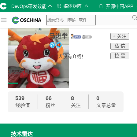
媒体矩阵
DevOps研发效能
开源中国APP
马进举
+ 关注
私 信
拉 黑
这个人没有介绍！
基础信息
539
66
8
0
经验值
粉丝
关注
文章总量
技术雷达