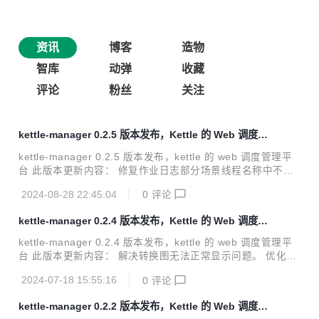
资讯
博客
造物
智库
动弹
收藏
评论
粉丝
关注
kettle-manager 0.2.5 版本发布，Kettle 的 Web 调度管
理平台
kettle-manager 0.2.5 版本发布，kettle 的 web 调度管理平
台 此版本更新内容： 修复作业日志部分场景线程名称中不含
作业名导致获取作业名异常的问题 修复新增作业调度时，更新
2024-08-28 22:45:04
0
评论
作业状态异常的问题。 更新数据库脚本，解决作业视图可能因
为无效数据而重复的情况。 【重要】kettle的数据库连接是获
kettle-manager 0.2.4 版本发布，Kettle 的 Web 调度管
取一次一直用，其中还有各种预编译，整体改造比较麻烦，这
理平台
种连接使用方式很有问题，其一mysql数据库默认有8小时时
kettle-manager 0.2.4 版本发布，kettle 的 web 调度管理平
限，超时会被强制断开，其二其他意外场景或数据库重启等也
台 此版本更新内容： 解决转换图无法正常显示问题。 优化删
会导致连接中断，这种方式有问题就只能重启应用了，mysql
除作业时对应的扩展信息删除。 解决上版本中存在的包冲突问
也可以采用高级权限修改数据库参数提高超时时长，但最好还
2024-07-18 15:55:16
0
评论
题。 解决kettle客户端部分扩展插件配置窗口打不开的问题。
是要...
如下是框架层面升级： 本次升级重点提升了系统的安全，新增
kettle-manager 0.2.2 版本发布，Kettle 的 Web 调度管
了全局p限制支持（之前就支持按用户限制），密码输入错误