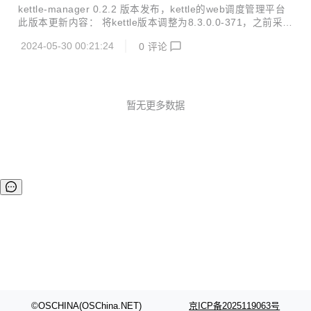
理平台
一次则要求输入验证码（之前就支持失败达到一定次数不允许
kettle-manager 0.2.2 版本发布，kettle的web调度管理平台
登录）、从ip和用户维度同时在线会话数限制、模糊用户名密
此版本更新内容： 将kettle版本调整为8.3.0.0-371，之前采用
码错误提示等。 前端框架大升级，所有依赖全部升级。 新增
的kettle8.3的最新快照版，稳定性较差，现重构切换为8.3最
支持通过sql返回字段来控制查询列表的行样式或单元格样
2024-05-30 00:21:24
0
评论
新的发布版本。 将项目所有我开发的工具包、我定制修改过的
式，...
kettle相关包等全部定制依赖上传到maven中央仓库，方便参
与者快速通过maven来取依赖运行项目。 舍弃独立的KettleE
asyExpand插件，全部采用定集成到kettle包中的插件，避免
混乱，方便调试。 提供标准的演示系统环境，方便参与者快速
暂无更多数据
体验系统：https://trimdata.cn:2001/sj...
©OSCHINA(OSChina.NET)
京ICP备2025119063号