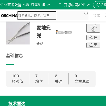
媒体矩阵
vOps研发效能
开源中国APP
切
登录
+ 关
麦地兜
注
兜
私 信
全站
拉 黑
基础信息
103
7
2
0
经验值
粉丝
关注
文章总量
技术雷达