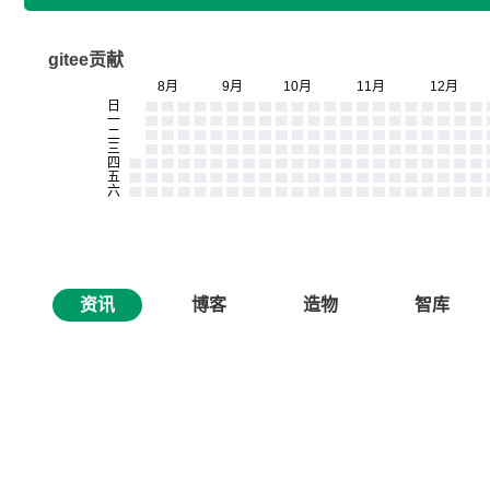
gitee贡献
资讯
博客
造物
智库