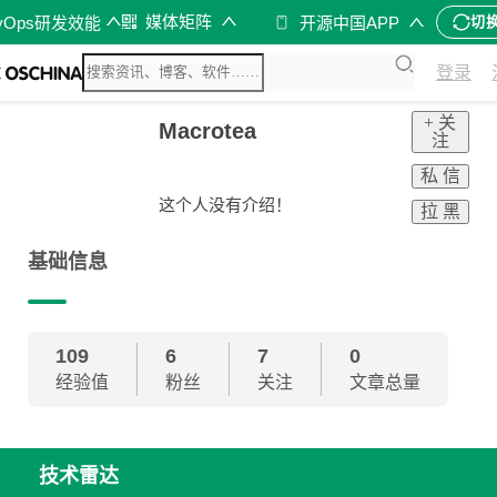
媒体矩阵
vOps研发效能
开源中国APP
切
登录
+ 关
Macrotea
注
私 信
这个人没有介绍！
拉 黑
基础信息
109
6
7
0
经验值
粉丝
关注
文章总量
技术雷达