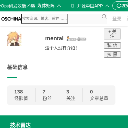
媒体矩阵
vOps研发效能
开源中国APP
切
登录
+ 关
注
mental
私 信
这个人没有介绍！
拉 黑
基础信息
138
7
3
0
经验值
粉丝
关注
文章总量
技术雷达