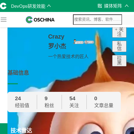
媒体矩阵
DevOps研发效能
+ 关
注
Crazy
私
罗小杰
信
一个热爱技术的匠人
拉
黑
基础信息
24
9
54
0
经验值
粉丝
关注
文章总量
技术雷达