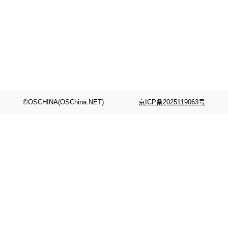
©OSCHINA(OSChina.NET)
京ICP备2025119063号