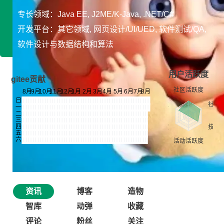
专长领域：Java EE, J2ME/K-Java, .NET/C#
开发平台：其它领域, 网页设计/UI/UED, 软件测试/QA,
软件设计与数据结构和算法
用户活跃度
gitee贡献
资讯
博客
造物
智库
动弹
收藏
评论
粉丝
关注