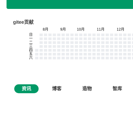
gitee贡献
资讯
博客
造物
智库