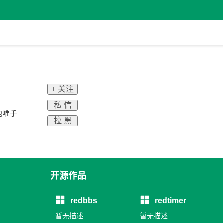
+ 关注
私 信
他唯手
拉 黑
开源作品
redbbs
redtimer
暂无描述
暂无描述