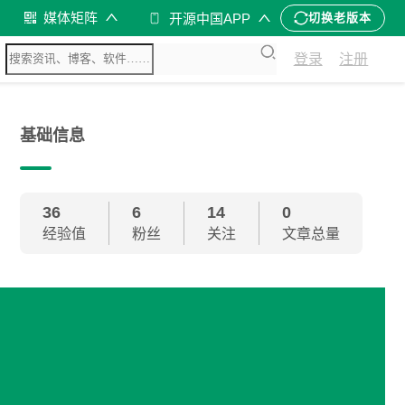
媒体矩阵
开源中国APP
切换老版本
登录
注册
基础信息
36
6
14
0
经验值
粉丝
关注
文章总量