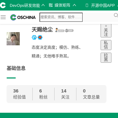
媒体矩阵
DevOps研发效能
开源中国APP
+
天赐绝尘
关
注
私
信
态度决定高度；模仿、熟练、
拉
精通；无他唯手熟耳。
黑
基础信息
36
6
14
0
经验值
粉丝
关注
文章总量