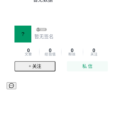
?
暂无签名
0
0
0
0
文章
经验值
粉丝
关注
+ 关注
私 信