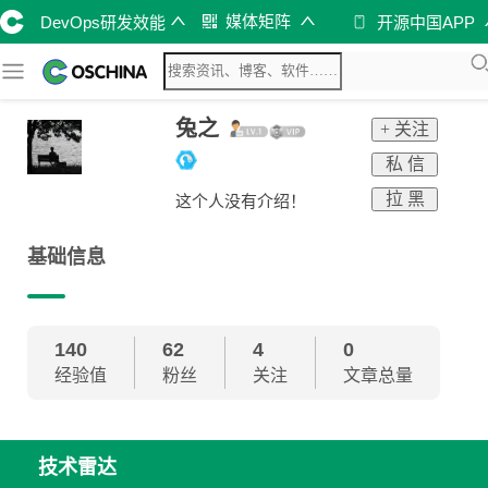
媒体矩阵
DevOps研发效能
开源中国APP
兔之
+ 关注
私 信
拉 黑
这个人没有介绍！
基础信息
140
62
4
0
经验值
粉丝
关注
文章总量
技术雷达