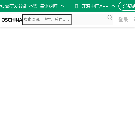
媒体矩阵
vOps研发效能
开源中国APP
切
登录