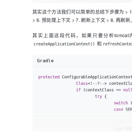
//找到声明的所有SpringApplicatio
//之后逐个调用其started()方法，广播S
其实这个方法我们可以简单的总结下步骤为 > 1. 配
SpringApplicationRunLis
> 6. 预处理上下文 > 7. 刷新上下文 > 8. 
//发布应用开始启动事件
		listeners.starting();

try
 {

其实上面这段代码，如果只要分析tomc
//初始化参数
和
createApplicationContext()
refreshConte
ApplicationArgu
//创建并配置当前Spr
//并遍历调用所有的SpringApplication
Gradle
ConfigurableEnv
			configureIgnoreBeanInfo(environment);

protected
 ConfigurableApplicationContext
//打印banner
Class
<!--?--> contextCl
Banner
printedB
if
 (contextClass == 
nul
//创建应用上下文
try
 {

			context = createApplicationContext();

switch
 
//通过*SpringFa
case
 SER
			exceptionReporters = getSpringFactoriesInstances(SpringBootExceptionReporter.class,

//为Applicatio
case
 REA
ApplicationContext，