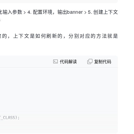
参数 > 4. 配置环境，输出banner > 5. 创建上下文
件
创建的，上下文是如何刷新的，分别对应的方法就是
ents
(args);

urce以及Profile）,
nt准备完毕。
代码解读
复制代码
icationArguments);

实例化异常分析器
_CLASS);

ntext);

tializer的initialize()方法来进一步封装