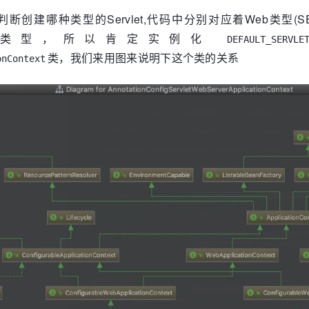
					contextClass = 
Class
.forName(DEFAULT_REACTIVE_WEB_CONTEX
nListener的contextPrepared()方法，【EventPublishingRun
断创建哪种类型的Servlet,代码中分别对应着Web类型(SERV
break
;

icationRunListener的contextLoaded()方法，广播Applicat
的是Web类型，所以肯定实例化


DEFAULT_SERVLE
nfiguration**导入的各种自动配置类。
					contextClass = 
Class
.forName(DEFAULT_CONTEXT_CLASS);

类，我们来用图来说明下这个类的关系
onContext
oundException ex) {

文,其实是空方法，可能是为了后续扩展。
ew
 IllegalStateException(

"Unable create a default ApplicationContext, "
 
;

tupInfo) {

rtupInfoLogger
(
this
.mainApplicationClass).logStarted(getA
licationContext) BeanUtils.instantiateClass(contextClass)
动的事件
icationRunner和CommandLineRunner，并执行其run()方法。
ner或者CommandLineRunner，来对SpringBoot的启动过程进行扩展