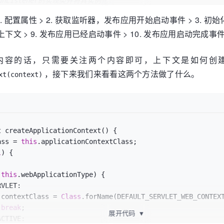
nRunListener的实现类并将其实例化，
pringBoot要开始执行了
置属性 > 2. 获取监听器，发布应用开始启动事件 > 3. 初始化输入
teners
listeners
=
 getRunListeners(args);

再刷新上下文 > 9. 发布应用已经启动事件 > 10. 发布应用启动完成事
at内容的话，只需要关注两个内容即可，上下文是如何
，接下来我们来看看这两个方法做了什么。
xt(context)
ments
applicationArguments
=
new
DefaultApplicationArgum
ingBoot应用将要使用的Environment（包括配置要使用的PropertySo
RunListener的environmentPrepared()方法，广播Environme
ironment
environment
=
 prepareEnvironment(listeners, appl
 createApplicationContext() {

ass = 
this
.applicationContextClass;

anner
=
 printBanner(environment);

l
) {

(
this
.webApplicationType) {

ctoriesLoader*检索*META-INF/spring.factories*，获取并
VLET:

					contextClass = 
Class
.forName(DEFAULT_SERVLET_WEB_CONTEXT
new
Class
[] { ConfigurableApplicationContext.class }, co
break
;

nContext加载environment，之后逐个执行ApplicationContextIni
展开代码
▼
CTIVE:
