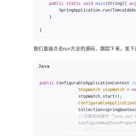
public
static
void
main
(
String[] 
ar
        SpringApplication.run(Tomcatd
    }

我们直接点击run方法的源码，跟踪下来，发下
Java
public
 ConfigurableApplicationContext 
r
StopWatch
stopWatch
=
n
		stopWatch.start();

ConfigurableApplication
		Collection<springboote
//设置系统属性『java.awt.
		configureHeadlessProperty();

//通过*SpringFactoriesLo