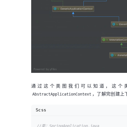
throw
new
Illeg
		}

try
 {

//应用已经启动完成的监听事
			listeners.running(context);

		}

catch
 (Throwable ex) {

			handleRunFail
throw
new
Illeg
		}

return
 context;

通过这个类图我们可以知道，这个
，了解完创建上
AbstractApplicationContext
Scss
//类：SpringApplication.java