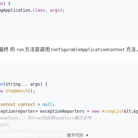
gs
)
 {

ebugApplication.
class
, 
args
);

最终 的
方法是调用
方法
run
ConfigurableApplicationContext
un
(String... args)
 {

ew
StopWatch
();

Context
context
=
null
;

xceptionreporter> exceptionReporters = 
new
ArrayList
&lt;&g
headless』，为true则启用headless模式支持
ader*检索*META-INF/spring.factories*，
展开代码
▼