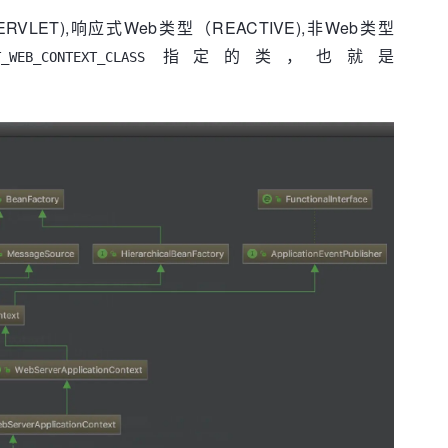
T_CLASS);

Listener只提供了一个空的contextPrepared()方法】，
LET),响应式Web类型（REACTIVE),非Web类型
ionContext的IoC加载完成，
指定的类，也就是
T_WEB_CONTEXT_CLASS
+ 
"please specify an ApplicationContextClass"
,

pplicationLog(), stopWatch);

;

。