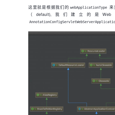
//并调用所有的SpringApplicationRu
这里就是根据我们的
来判
webApplicationType
//之后初始化IoC容器，并调用SpringAppl
（default),我们建立
default
:
//这里就包括通过**@EnableAutoCo
			prepareContext(context, environment, listeners, applicationArguments, printedBanner);

AnnotationConfigServletWebServerApplicati
				}

//刷新上下文
			}

			refreshContext(context);

catch
 (ClassNotF
//再一次刷新上下
throw
n
			afterRefresh(context, applicationArguments);

			stopWatch.stop();

						ex)
if
 (
this
.logStar
			}

new
Sta
		}

			}

return
 (ConfigurableApp
//发布应用已经启
			listeners.started(context);

//遍历所有注册的Appl
//我们可以实现自己的ApplicationRun
			callRunners(context, applicationArguments);

		}

catch
 (Throwable ex) {

			handleRunFailure(context, ex, exceptionReporters, listeners);
