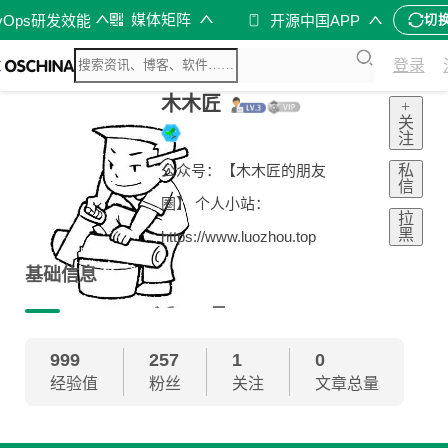
媒体矩阵
vOps研发效能
开源中国APP
切
登录
木木匠
+
关
注
私
公众号：【木木匠的朋友
信
圈】 个人小站：
拉
黑
https://www.luozhou.top
基础信息
999
257
1
0
经验值
粉丝
关注
文章总量