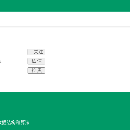
+ 关注
私 信
心
拉 黑
与数据结构和算法