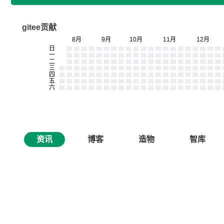
gitee贡献
资讯
博客
造物
智库