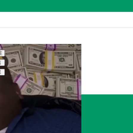
注
信
黑