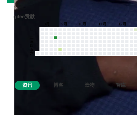
gitee贡献
资讯
博客
造物
智库