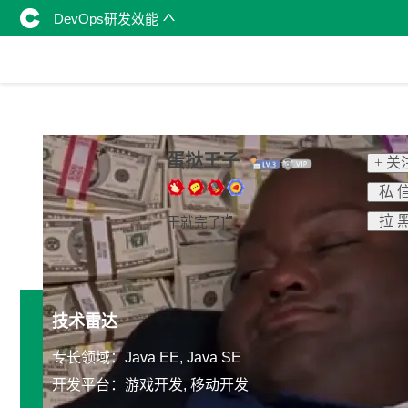
DevOps研发效能
蛋挞王子
+ 关
私 
拉 
干就完了]ۖۖۖۖۖۖۖۖۖۖۖۖۖۖۖۖۖۖۖۖۖۖۖۖۖۖۖۖۖۖۖۖۖۖۖۖۖۖۖۖۖۖۖۖۖۖۖۖۖۖۖۖۖۖۖۖۖۖۖۖۖۖۖۖۖۖۖۖۖۖۖۖۖۖۖۖۖۖۖۖۖۖۖۖۖۖۖۖۖۖۖۖۖۖۖ
技术雷达
专长领域：Java EE, Java SE
开发平台：游戏开发, 移动开发