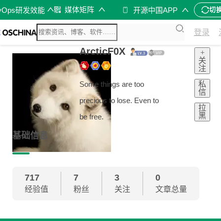
媒体矩阵
vOps研发效能
开源中国APP
切
登录
ArcticF0X
+
关
注
私
Some things are too
信
precious to lose. Even to
拉
黑
be free.
基础信息
717
7
3
0
经验值
粉丝
关注
文章总量