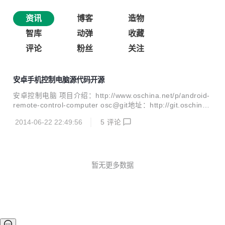
资讯
博客
造物
智库
动弹
收藏
评论
粉丝
关注
安卓手机控制电脑源代码开源
安卓控制电脑 项目介绍：http://www.oschina.net/p/android-
remote-control-computer osc@git地址：http://git.oschina.
net/lujianing/android-remote-control-computer 实现功能：
2014-06-22 22:49:56
5
评论
鼠标控制模式： 鼠标的移动 鼠标左键点击 鼠标右键点击 鼠标
滑轮 文件的拖动 自定义音量键功能 键盘输入模式： 向电脑发
送文字（中英） 回车 退格 以及DOS下的输入 电脑方向键的
控制 WSAD模式 和 UP DOWN LEFT RIGHT 音量键可根据
用户需求自定义设置功能 手柄控制模式： 横屏下...
暂无更多数据