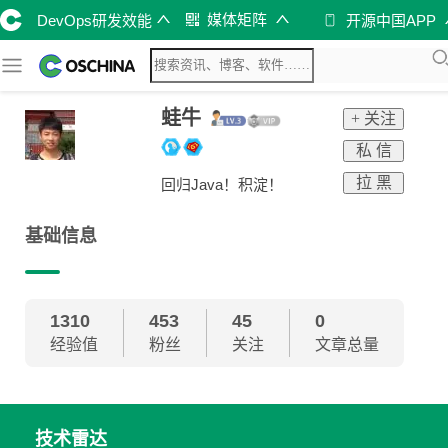
媒体矩阵
DevOps研发效能
开源中国APP
蛙牛
+ 关注
私 信
拉 黑
回归Java！积淀！
基础信息
1310
453
45
0
经验值
粉丝
关注
文章总量
技术雷达