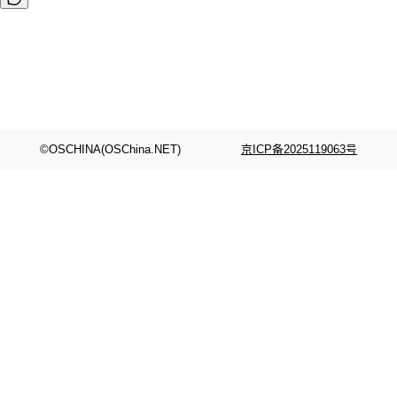
©OSCHINA(OSChina.NET)
京ICP备2025119063号