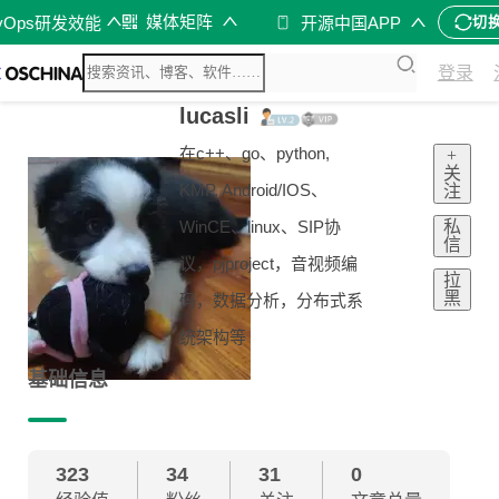
媒体矩阵
vOps研发效能
开源中国APP
切
登录
lucasli
在c++、go、python,
+
关
KMP, Android/IOS、
注
私
WinCE、linux、SIP协
信
议，pjproject，音视频编
拉
黑
码，数据分析，分布式系
统架构等
基础信息
323
34
31
0