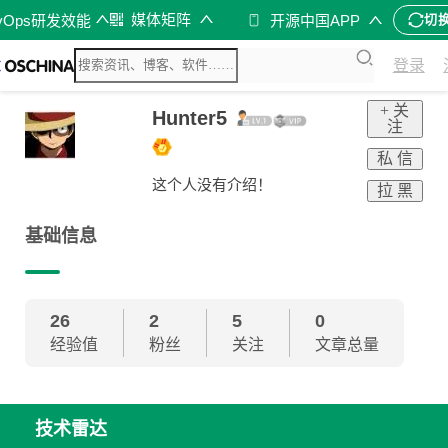
媒体矩阵
vOps研发效能
开源中国APP
切
登录
+ 关
Hunter5
注
私 信
这个人没有介绍！
拉 黑
基础信息
26
2
5
0
经验值
粉丝
关注
文章总量
技术雷达