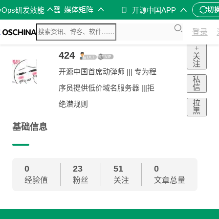
媒体矩阵
vOps研发效能
开源中国APP
切
登录
+
424
关
注
开源中国首席动弹师 ||| 专为程
私
信
序员提供低价域名服务器 |||拒
拉
绝潜规则
黑
基础信息
0
23
51
0
经验值
粉丝
关注
文章总量