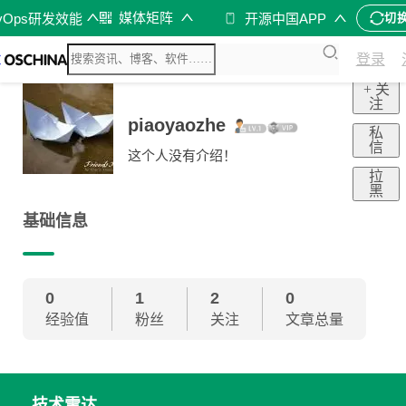
媒体矩阵
vOps研发效能
开源中国APP
切
登录
+ 关
注
piaoyaozhe
私
信
这个人没有介绍！
拉
黑
基础信息
0
1
2
0
经验值
粉丝
关注
文章总量
技术雷达