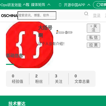
媒体矩阵
vOps研发效能
开源中国APP
切
登录
+ 关
大括号
注
啊
私 信
这个人没有介绍！
拉 黑
基础信息
0
2
3
0
经验值
粉丝
关注
文章总量
技术雷达