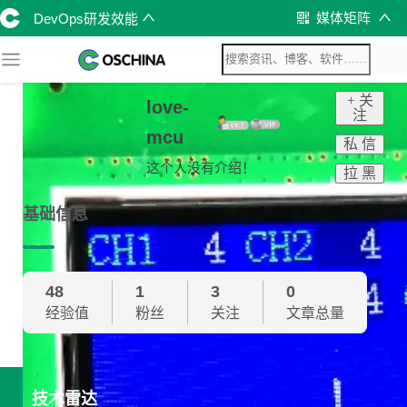
媒体矩阵
DevOps研发效能
+ 关
love-
注
mcu
私 信
这个人没有介绍！
拉 黑
基础信息
48
1
3
0
经验值
粉丝
关注
文章总量
技术雷达