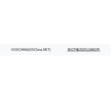
©OSCHINA(OSChina.NET)
京ICP备2025119063号