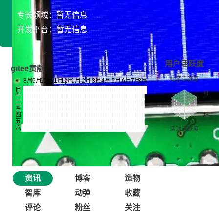
专长领域：暂无信息
开发平台：暂无信息
用户活跃度
gitee贡献
资讯
博客
造物
智库
动弹
收藏
评论
粉丝
关注