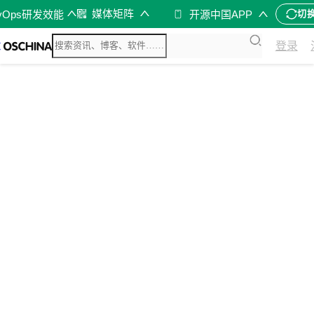
媒体矩阵
vOps研发效能
开源中国APP
切
登录