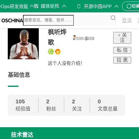
媒体矩阵
vOps研发效能
开源中国APP
切
登录
枫听烨
+ 关
注
歌
私 信
拉 黑
这个人没有介绍！
基础信息
105
2
2
0
经验值
粉丝
关注
文章总量
技术雷达