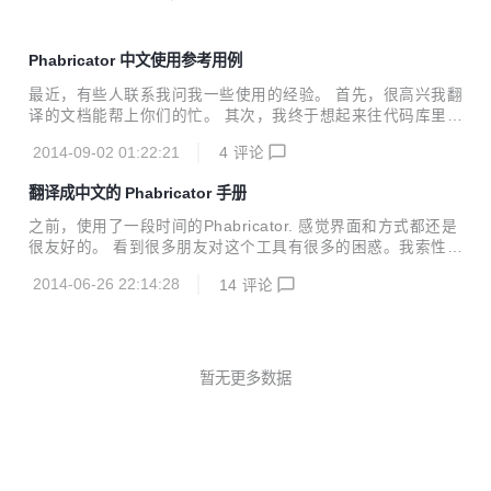
Phabricator 中文使用参考用例
最近，有些人联系我问我一些使用的经验。 首先，很高兴我翻
译的文档能帮上你们的忙。 其次，我终于想起来往代码库里添
加使用的参考用例了。 这里使用的是一个在google code上托
2014-09-02 01:22:21
4
评论
管的小游戏。 在我调研这款软件的时候，这个游戏项目中使用
phabricator的方式帮助了我很多。 现在我把它共享出来，希
翻译成中文的 Phabricator 手册
望能帮到一些进阶使用者。 代码库地址： http://git.oschina.n
et/loongchen/Phabricator-chinese-manual.git 再次希望能
之前，使用了一段时间的Phabricator. 感觉界面和方式都还是
得到大家友好的反馈\(^o^)/~
很友好的。 看到很多朋友对这个工具有很多的困惑。我索性就
翻译了它的手册。 因为是个人翻译，所以可能还是有些不完美
2014-06-26 22:14:28
14
评论
的地方。 我在封面写了个人的邮箱，希望大家发现错误及时反
馈给我。 我把手册的docx文件上传到以下库中， http://git.os
china.net/loongchen/Phabricator-chinese-manual.git 本来
想传pdf文件，但是pdf的体积太大了。 如果需要pdf的，可以
从网盘中获取： http://pan.baidu.com/s/1hqopBxi 再次希望
暂无更多数据
能得到大家友好的反馈。 谢谢大...