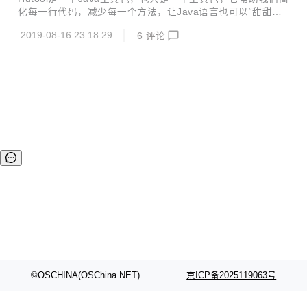
E.md 也修改了对IDEA的态度： Hutool用户直呼作者啪啪打
化每一行代码，减少每一个方法，让Java语言也可以“甜甜
脸。 哈哈，不得不说I...
的”。它最初是作者项目中“util”包的一个整理，后来慢慢积累
2019-08-16 23:18:29
6
评论
并加入更多非业务相关功能，并广泛学习其它开源项目精髓，
经过自己整理修改，最终形成丰富的开源工具集。 -------------
----------------------------------------------------------------------
2019年8月，中国开源云联盟（COSCL）推出了中英版的木
兰宽松许可证-第1版（Mulan PSL v1） ，这被称为中国首个
官方开源软件许可协议。...
©OSCHINA(OSChina.NET)
京ICP备2025119063号