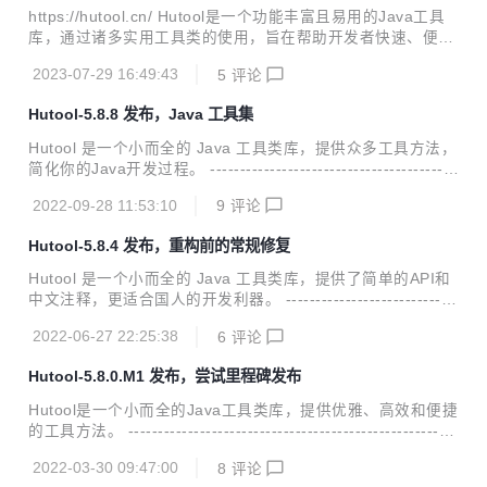
------------- 此次更新为常规bug修复，整体来说5.x已经进入
https://hutool.cn/ Hutool是一个功能丰富且易用的Java工具
一个稳定期，之后的版本主要集中在bug修复上，最近的所谓
库，通过诸多实用工具类的使用，旨在帮助开发者快速、便捷
bug，其实是对...
地完成各类开发任务。 这些封装的工具涵盖了字符串、数字、
2023-07-29 16:49:43
5
评论
集合、编码、日期、文件、IO、加密、数据库JDBC、JSO
N、HTTP客户端等一系列操作， 可以满足各种不同的开发需
Hutool-5.8.8 发布，Java 工具集
求。 -----------------------------------------------------------------
----------- Hutool-6.0.0-M5也同步发布了，只不过`M5`表示只
Hutool 是一个小而全的 Java 工具类库，提供众多工具方法，
是个测试版本。 6.x版本主要更换了包名为”org.dromara...
简化你的Java开发过程。 -----------------------------------------
------------------------------------------------------------------------
2022-09-28 11:53:10
9
评论
-- Hutool 5.x进入常规bug修复阶段，在未来逐步将重心偏移
在6.x版本中，感兴趣的用户可以关注v6-dev分支的动态。 6.x
Hutool-5.8.4 发布，重构前的常规修复
版本将更加注重整体的设计，重在做减法，也会有更加合理和
详细的文档（当然这些都需要时间） --------------------------...
Hutool 是一个小而全的 Java 工具类库，提供了简单的API和
中文注释，更适合国人的开发利器。 -----------------------------
------------------------------------------------------------------------
2022-06-27 22:25:38
6
评论
-- Hutool-5.x给开发者带来便利的同时，由于维护者（单指
我）能力有限，导致很多API的设计并不优雅，甚至有些歧
Hutool-5.8.0.M1 发布，尝试里程碑发布
义。但是呢，考虑到兼容性，只能任由其存在。第二个问题
是，为了追求“小而全”，新增了很多“无用”模块，导致整个Hut
Hutool是一个小而全的Java工具类库，提供优雅、高效和便捷
ool这个工具包比较全的同时，也变得非常臃肿。 因此从今年
的工具方法。 -------------------------------------------------------
开...
----------------------------------- 本来这个版本应该是5.7.23
2022-03-30 09:47:00
8
评论
的，可惜用户提了一些issue，这些问题的解决必须修改原有