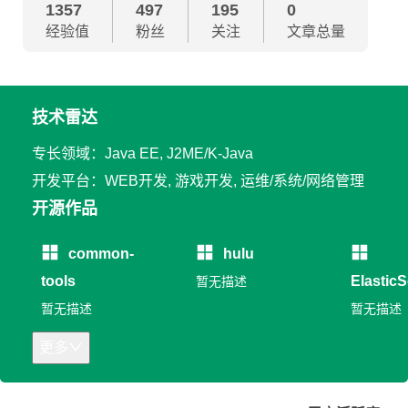
1357
497
195
0
经验值
粉丝
关注
文章总量
技术雷达
专长领域：Java EE, J2ME/K-Java
开发平台：WEB开发, 游戏开发, 运维/系统/网络管理
开源作品
common-
hulu
tools
Elastic
暂无描述
威指南
暂无描述
暂无描述
更多