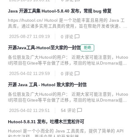
字、集合、编码、日期、文件、IO、加密、数据库 JDBC、JS
ON、HTTP 客户端等一系列操作， 可以满足各种不同的开发
Java 开源工具集 Hutool-5.8.40 发布，常规 bug 修复
需求。 ---------------------------------------------------------------
--------------- 此次为常规bug修复版本，比较重要的几个bug
https://hutool.cn/ Hutool 是一个功能丰富且易用的 Java 工
主要是修正了ReflectUtil缓存问题（只是缓存了的反射类不回
具库，通过诸多实用工具类的使用，旨在帮助开发者快速、便
收，...
捷地完成各类开发任务。 这些封装的工具涵盖了字符串、数
2025-08-27 11:09:19
0
评论
字、集合、编码、日期、文件、IO、加密、数据库 JDBC、JS
ON、HTTP 客户端等一系列操作， 可以满足各种不同的开发
开源Java工具-Hutool至大家的一封信
拒绝
需求。 ---------------------------------------------------------------
--------------- 此次更新为常规 bug 修复，此次有几个比较“坑”
各位朋友及广大Hutool的用户： 近期大家可能注意到，Hutoo
的bug，到最近才发现并修复，如StrBuilder的insert...
l的项目在Gitee等平台做了迁移，项目的地址从Dromara组织
迁移到了Bugotech，这一操作短暂引起了一些热议，因此特
2025-04-02 11:29:59
0
评论
意在此给大家做了个解释，同时也说明下Hutool在未来的发展
规划。 Hutool于2013年第一次开源，2014年5月28日发布了
开源 Java 工具 - Hutool 致大家的一封信
第一个版本，至今已经持续维护了12个年头，共计发布301个
版本，从一个小小的工具方法集合，发展为覆盖Java大量常用
各位朋友及广大Hutool的用户： 近期大家可能注意到，Hutoo
API封装的庞大工具集。 随着用户不断积累增多，Hutool也陆
l的项目在Gitee等平台做了迁移，项目的地址从Dromara组织
续建立了7个2000人大群，2个微信群，这些群我们通过“严格”
迁移到了Bugotech，这一操作短暂引起了一些热议，因此特
的管理，让广大用户精准快速的解决了问...
2025-04-02 11:29:51
54
评论
意在此给大家做了个解释，同时也说明下Hutool在未来的发展
规划。 Hutool于2013年第一次开源，2014年5月28日发布了
Hutool-5.8.31 发布，吐槽木兰宽松许可
第一个版本，至今已经持续维护了12个年头，共计发布301个
版本，从一个小小的工具方法集合，发展为覆盖Java大量常用
Hutool 是一个小而全的 Java 工具类库，提供了简单的 API
API封装的庞大工具集。 随着用户不断积累增多，Hutool也陆
和中文注释，更适合国人的开发利器。 --------------------------