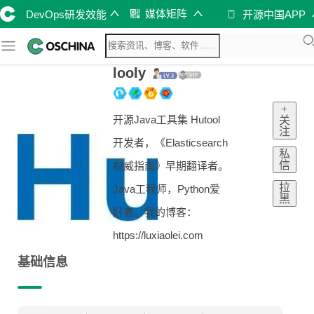
媒体矩阵
DevOps研发效能
开源中国APP
looly
+
开源Java工具集 Hutool
关
注
开发者，《Elasticsearch
私
信
权威指南》早期翻译者。
拉
Java工程师，Python爱
黑
好者。我的博客：
https://luxiaolei.com
基础信息