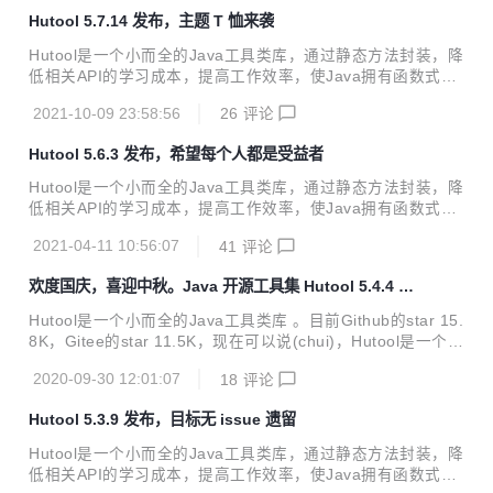
代码结构： 1、如MongoDB客户端封装，由于其驱动本身做
Hutool 5.7.14 发布，主题 T 恤来袭
了不兼容修改，包装的工具类不得不进行修改。 2、涉及到Be
an拷贝的代码部分（BeanCopier），由于一个参数失效，以
Hutool是一个小而全的Java工具类库，通过静态方法封装，降
为只是简单的一个bug，后来发现是整个设计有问题……崩溃
低相关API的学习成本，提高工作效率，使Java拥有函数式语
程度可想而知，...
言般的优雅，让Java语言也可以“甜甜的”。 Hutool中的工具方
2021-10-09 23:58:56
26
评论
法来自于每个用户的精雕细琢，它涵盖了Java开发底层代码中
的方方面面，它既是大型项目开发中解决小问题的利器，也是
Hutool 5.6.3 发布，希望每个人都是受益者
小型项目中的效率担当； Hutool是项目中“util”包友好的替
代，它节省了我们对项目中公用类和公用工具方法的封装时
Hutool是一个小而全的Java工具类库，通过静态方法封装，降
间，使开发专注于业务，同时可以最大限度的避免封装不完善
低相关API的学习成本，提高工作效率，使Java拥有函数式语
带来的bug。 -----------------------------------------------------
言般的优雅，让Java语言也可以“甜甜的”。 ---------------------
-...
2021-04-11 10:56:07
41
评论
------------------------------------------------------------------------
---------------------- Hutool作为一个工具类库，它的存在更像
欢度国庆，喜迎中秋。Java 开源工具集 Hutool 5.4.4 发
是一种开源精神的传播者，也是“代码洁癖”精神的倡导者。我
布
们为了从堆积如山的混乱代码中挣脱出来，有的人制定了繁琐
Hutool是一个小而全的Java工具类库 。目前Github的star 15.
的`code style`，有的人不断分享最佳...
8K，Gitee的star 11.5K，现在可以说(chui)，Hutool是一个非
常流行的Java工具集了。 -----------------------------------------
2020-09-30 12:01:07
18
评论
--------------------------------------------------------- 终于在国庆
放假前的最后一天解决掉了所有的issue，可以发版好好为祖
Hutool 5.3.9 发布，目标无 issue 遗留
国庆生了。也祝大家放假的节日愉快，加班的多多赚钱~~ ----
----------------------------------------...
Hutool是一个小而全的Java工具类库，通过静态方法封装，降
低相关API的学习成本，提高工作效率，使Java拥有函数式语