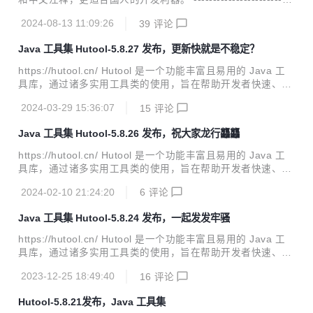
续建立了7个2000人大群，2个微信群，这些群我们通过“严格”
------------------------------------------------------------------------
的管理，让广大用户精准快速的解决了问...
2024-08-13 11:09:26
39
评论
----- 此次更新请见：https://hutool.cn/docs/#/CHANGELOG
------------------------------------------------------------------------
Java 工具集 Hutool-5.8.27 发布，更新快就是不稳定？
----------------------------...
https://hutool.cn/ Hutool 是一个功能丰富且易用的 Java 工
具库，通过诸多实用工具类的使用，旨在帮助开发者快速、便
捷地完成各类开发任务。 这些封装的工具涵盖了字符串、数
2024-03-29 15:36:07
15
评论
字、集合、编码、日期、文件、IO、加密、数据库 JDBC、JS
ON、HTTP 客户端等一系列操作， 可以满足各种不同的开发
Java 工具集 Hutool-5.8.26 发布，祝大家龙行龘龘
需求。 ---------------------------------------------------------------
------------ 距离上次更新有一个半月了，一部分用户指出了Hu
https://hutool.cn/ Hutool 是一个功能丰富且易用的 Java 工
tool的缺点之一就是更新太频繁了，所以被很多公司禁用，因
具库，通过诸多实用工具类的使用，旨在帮助开发者快速、便
此为了“稳定”考虑...
捷地完成各类开发任务。 这些封装的工具涵盖了字符串、数
2024-02-10 21:24:20
6
评论
字、集合、编码、日期、文件、IO、加密、数据库 JDBC、JS
ON、HTTP 客户端等一系列操作， 可以满足各种不同的开发
Java 工具集 Hutool-5.8.24 发布，一起发发牢骚
需求。 首先恭喜我们Hutool的核心维护者阿超登上Gitee封面
了，希望大家留言多支持哦~~ 传送门：https://gitee.com/git
https://hutool.cn/ Hutool 是一个功能丰富且易用的 Java 工
ee-stars/33 其次值此新年之际，我代表Hutool全体维护者，
具库，通过诸多实用工具类的使用，旨在帮助开发者快速、便
祝大家 :heart_eyes:龙行龘龘:heart_eyes:...
捷地完成各类开发任务。 这些封装的工具涵盖了字符串、数
2023-12-25 18:49:40
16
评论
字、集合、编码、日期、文件、IO、加密、数据库 JDBC、JS
ON、HTTP 客户端等一系列操作， 可以满足各种不同的开发
Hutool-5.8.21发布，Java 工具集
需求。 ---------------------------------------------------------------