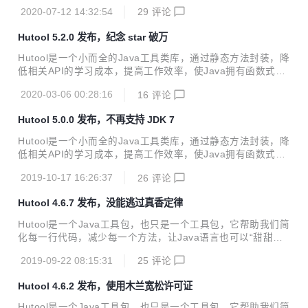
言般的优雅，让Java语言也可以“甜甜的”。 Hutool中的工具方
2020-07-12 14:32:54
29
评论
法来自于每个用户的精雕细琢，它涵盖了Java开发底层代码中
的方方面面，它既是大型项目开发中解决小问题的利器，也是
Hutool 5.2.0 发布，纪念 star 破万
小型项目中的效率担当； Hutool是项目中“util”包友好的替
代，它节省了我们对项目中公用类和公用工具方法的封装时
Hutool是一个小而全的Java工具类库，通过静态方法封装，降
间，使开发专注于业务，同时可以最大限度的避免封装不完善
低相关API的学习成本，提高工作效率，使Java拥有函数式语
带来的bug。 -----------------------------------------------------
言般的优雅，让Java语言也可以“甜甜的”。 Hutool中的工具方
-...
2020-03-06 00:28:16
16
评论
法来自于每个用户的精雕细琢，它涵盖了Java开发底层代码中
的方方面面，它既是大型项目开发中解决小问题的利器，也是
Hutool 5.0.0 发布，不再支持 JDK 7
小型项目中的效率担当； Hutool是项目中“util”包友好的替
代，它节省了我们对项目中公用类和公用工具方法的封装时
Hutool是一个小而全的Java工具类库，通过静态方法封装，降
间，使开发专注于业务，同时可以最大限度的避免封装不完善
低相关API的学习成本，提高工作效率，使Java拥有函数式语
带来的bug。 -----------------------------------------------------
言般的优雅，让Java语言也可以“甜甜的”。 Hutool中的工具方
-...
2019-10-17 16:26:37
26
评论
法来自于每个用户的精雕细琢，它涵盖了Java开发底层代码中
的方方面面，它既是大型项目开发中解决小问题的利器，也是
Hutool 4.6.7 发布，没能逃过真香定律
小型项目中的效率担当； Hutool是项目中“util”包友好的替
代，它节省了我们对项目中公用类和公用工具方法的封装时
Hutool是一个Java工具包，也只是一个工具包，它帮助我们简
间，使开发专注于业务，同时可以最大限度的避免封装不完善
化每一行代码，减少每一个方法，让Java语言也可以“甜甜
带来的bug。 -----------------------------------------------------
的”。它最初是作者项目中“util”包的一个整理，后来慢慢积累
-...
2019-09-22 08:15:31
25
评论
并加入更多非业务相关功能，并广泛学习其它开源项目精髓，
经过自己整理修改，最终形成丰富的开源工具集。 -------------
Hutool 4.6.2 发布，使用木兰宽松许可证
----------------------------------------------------------------------
此次借助IDEA的智能提示修复了很多不规范的代码，READM
Hutool是一个Java工具包，也只是一个工具包，它帮助我们简