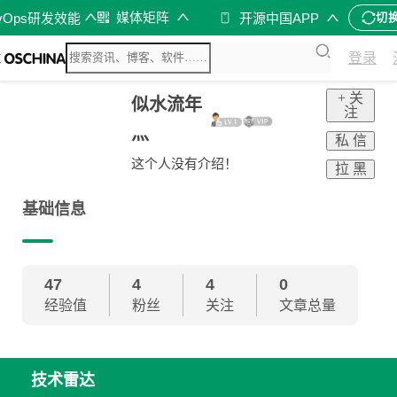
媒体矩阵
vOps研发效能
开源中国APP
切
登录
+ 关
似水流年
注
灬
私 信
这个人没有介绍！
拉 黑
基础信息
47
4
4
0
经验值
粉丝
关注
文章总量
技术雷达