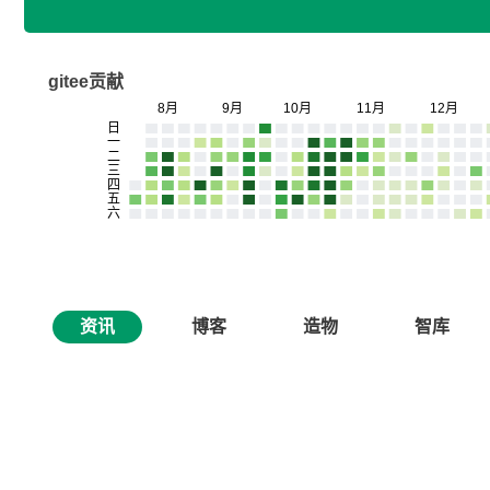
gitee贡献
资讯
博客
造物
智库