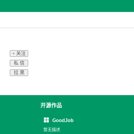
+ 关注
私 信
拉 黑
开源作品
GoodJob
暂无描述