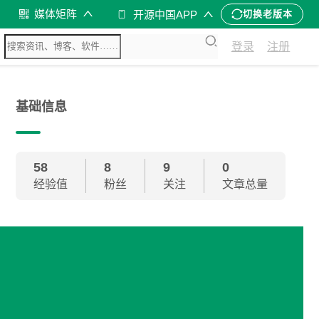
媒体矩阵
开源中国APP
切换老版本
登录
注册
基础信息
58
8
9
0
经验值
粉丝
关注
文章总量