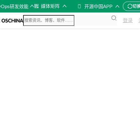
媒体矩阵
vOps研发效能
开源中国APP
切
登录