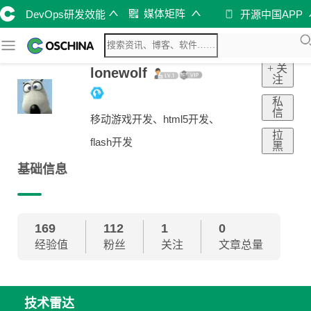
媒体矩阵
DevOps研发效能
开源中国APP
+ 关
lonewolf
注
私
信
移动游戏开发、html5开发、
拉
flash开发
黑
基础信息
169
112
1
0
经验值
粉丝
关注
文章总量
技术雷达