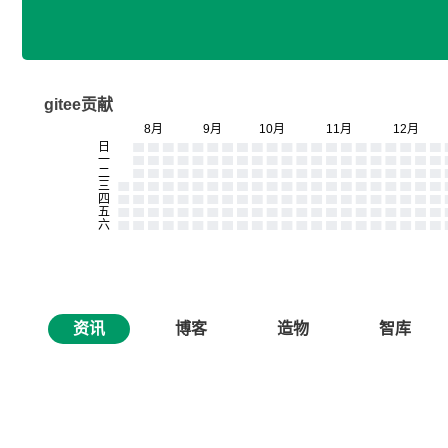
gitee贡献
资讯
博客
造物
智库