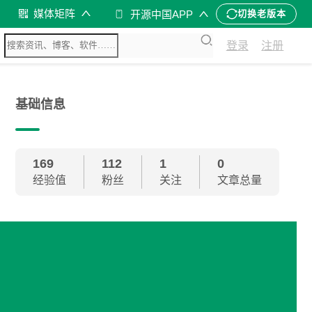
媒体矩阵
开源中国APP
切换老版本
登录
注册
基础信息
169
112
1
0
经验值
粉丝
关注
文章总量