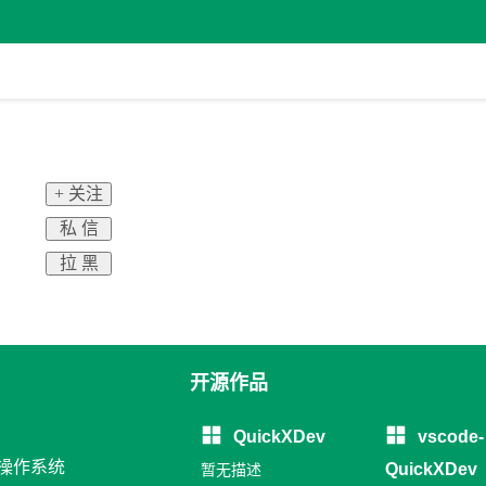
+ 关注
私 信
拉 黑
开源作品
QuickXDev
vscode-
 操作系统
QuickXDev
暂无描述