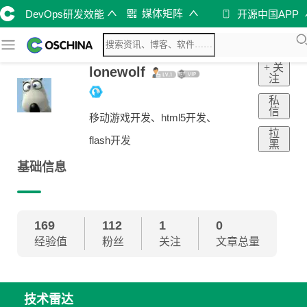
媒体矩阵
DevOps研发效能
开源中国APP
+ 关
lonewolf
注
私
信
移动游戏开发、html5开发、
拉
flash开发
黑
基础信息
169
112
1
0
经验值
粉丝
关注
文章总量
技术雷达