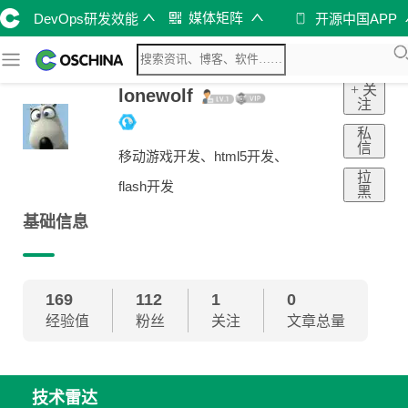
媒体矩阵
DevOps研发效能
开源中国APP
+ 关
lonewolf
注
私
信
移动游戏开发、html5开发、
拉
flash开发
黑
基础信息
169
112
1
0
经验值
粉丝
关注
文章总量
技术雷达