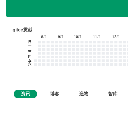
gitee贡献
资讯
博客
造物
智库