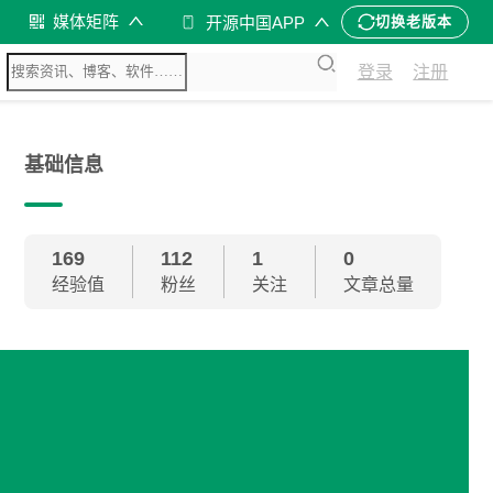
媒体矩阵
开源中国APP
切换老版本
登录
注册
基础信息
169
112
1
0
经验值
粉丝
关注
文章总量