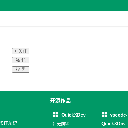
+ 关注
私 信
拉 黑
开源作品
QuickXDev
vscode-
 操作系统
QuickXDev
暂无描述