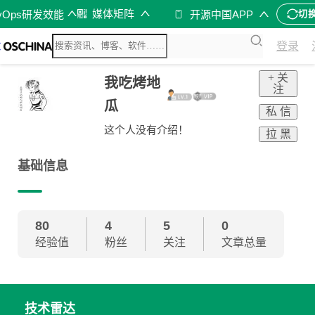
媒体矩阵
vOps研发效能
开源中国APP
切
登录
+ 关
我吃烤地
注
瓜
私 信
这个人没有介绍！
拉 黑
基础信息
80
4
5
0
经验值
粉丝
关注
文章总量
技术雷达