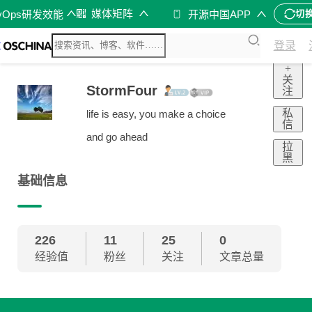
媒体矩阵
vOps研发效能
开源中国APP
切
登录
+
关
StormFour
注
私
life is easy, you make a choice
信
and go ahead
拉
黑
基础信息
226
11
25
0
经验值
粉丝
关注
文章总量