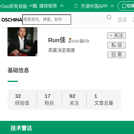
媒体矩阵
vOps研发效能
开源中国APP
切
登录
+ 关注
Run佳
私 信
态度决定高度
拉 黑
基础信息
32
17
92
1
经验值
粉丝
关注
文章总量
技术雷达