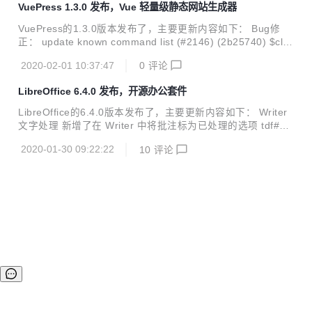
VuePress 1.3.0 发布，Vue 轻量级静态网站生成器
ithReadRepair扩展IgniteCache API对每个缓存执行备份节点
一致性检查； 将MVCC特性标记为试验性 (2.7.0版本新增)；
VuePress的1.3.0版本发布了，主要更新内容如下： Bug修
Ignite 监控: 新增将对象暴露为系统视图的支持 (直接支持SQ
正： update known command list (#2146) (2b25740) $cli: i
L, JMX输出)； 新增对指标信息进行...
nferUserDocsDirectory ignore all node_modules (#2137)
2020-02-01 10:37:47
0
评论
(df59909) $core: set NODE_ENV before creating app (#1
972) (245be8d) $core: temp option in siteConfig has not e
LibreOffice 6.4.0 发布，开源办公套件
ffect (fix #2038) (#2040) (0bb85a4) $default-the...
LibreOffice的6.4.0版本发布了，主要更新内容如下： Writer
文字处理 新增了在 Writer 中将批注标为已处理的选项 tdf#11
9228 (Scott Clarke, Codethink) 一条已处理的批注 已处理批
2020-01-30 09:22:22
10
评论
注的菜单 可见的已处理批注示例 同一批注被设为不可见 修复
了编号列表和项目符号列表中忽视追踪修订格式的问题 tdf#42
748 (László Németh, NISZ) <div> <p>初始的列表</p> </div
> </div> </li> <li>&nbsp;</li> <li> <div> <div style="text-ali
gn:cente...