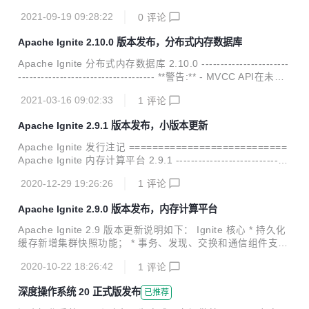
的集群上从快照中恢复缓存组的功能； 新增快照的校验过程，
2021-09-19 09:28:22
0
评论
可以校验快照的一致性等； 新增集群的元数据存储，用于快照
的创建过程； 控制脚本新增性能统计的管理功能； 新增CLO
Apache Ignite 2.10.0 版本发布，分布式内存数据库
CK和Segmented-LRU两种页面替换算法； 新增关联并置副
本过滤器的节点属性； 新增数据结构的系统视图； 新增基线
Apache Ignite 分布式内存数据库 2.10.0 -----------------------
节点属性的系统视图； 新增用于监控SQL索引内存页面数的
------------------------------------ **警告:** - MVCC API在未来
指标； 新增WAL写入和压缩字节数的指标； 新增SSL连接指
的版本中将被废弃； - 在不稳定的集群上启用/禁用WAL可能
标； 控制脚本的输出中新增无...
2021-03-16 09:02:33
1
评论
出现故障，该问题将很快修复； - Spring Data迁移至ignite-e
xtension仓库，后续将单独发布； - Node.js、Python、PHP
Apache Ignite 2.9.1 版本发布，小版本更新
瘦客户端迁移到单独的仓库。 **Ignite核心层:** - 新增了在集
群所有节点间检查网络连通性的API； - 新增了获取段大小的A
Apache Ignite 发行注记 ===========================
PI； - DataReg...
Apache Ignite 内存计算平台 2.9.1 ------------------------------
----------------------------- Ignite核心: 新增支持ZookeeperDis
2020-12-29 19:26:26
1
评论
coverySpi的优雅关闭； 新增二进制元数据的系统视图； 新增
元数据存储的系统视图； 新增RebalancingPartitionsTotal指
Apache Ignite 2.9.0 版本发布，内存计算平台
标； 改进了检查点的并发行为； 修复了注销JMX Bean时导
致严重系统错误的问题； 修复了即使缓存已经关闭，IgniteCa
Apache Ignite 2.9 版本更新说明如下： Ignite 核心 * 持久化
che...
缓存新增集群快照功能； * 事务、发现、交换和通信组件支持
跟踪； * 新增集群只读状态：在这个状态中缓存只允许进行读
2020-10-22 18:26:42
1
评论
操作，对缓存进行数据修改（更新、删除、清理、创建、销毁
等）都是不允许的； * 透明数据加密新增主键旋转功能； * 新
深度操作系统 20 正式版发布
已推荐
增在沙箱中运行用户代码的功能； * 新增集群ID和标签属性，
用于标示集群； * 原生客户端新增与服务端的单向连接支持；