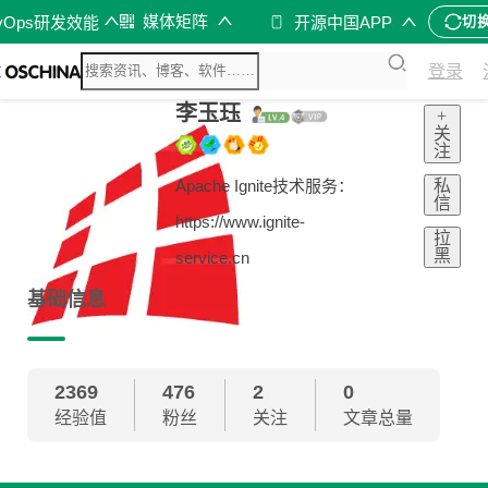
媒体矩阵
vOps研发效能
开源中国APP
切
登录
李玉珏
+
关
注
私
Apache Ignite技术服务：
信
https://www.ignite-
拉
黑
service.cn
基础信息
2369
476
2
0
经验值
粉丝
关注
文章总量