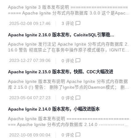
ntext中的已废弃的认证方法； 删除了TcpCommunicationSpi
Apache Ignite 3 版本发布说明 ======================
中已废弃的共享内存端口配置。 Ignite...
===== Apache Ignite 分布式内存数据库 3.0.0 这个是Apach
e Ignite 3 的初始版本。 与Apache Ignite 2 相比，该版本的
2025-02-08 09:17:46
3
评论
代码已经完全重写，基于最新技术，从头开始设计，以应对现
代数据存储和计算挑战。 Ignite 3 的主要特性包括： 基于Apa
Apache Ignite 2.16.0 版本发布，CalciteSQL引擎稳定
che Calcite的SQL引擎； 兼容OpenAPI的REST API； 基于H
化，JDK21支持
OCON的动态配置； 改进的集群管理和控制工具； 改进的事
Apache Ignite 发行注记 Apache Ignite 分布式内存数据库 2.
务协议； 基于Raft的共识算法架构； 简化的表和模式管理。
16.0 警告 彻底禁止了在事务中操作原子模式缓存，IGNITE_
ALLOW_ATOMIC_OPS_IN_TX系统属性已经被删除； 删除
2023-12-27 07:39:06
0
评论
了CacheAtomicityMode#TRANSACTIONAL_SNAPSHOT缓
存模式； 禁止了混合模式缓存组，但是IGNITE_ALLOW_MIX
Apache Ignite 2.15.0 版本发布，快照、CDC大幅改进
ED_CACHE_GROUPS系统属性可以配置临时运行这个模
式； ignite-ml和ignite-cassandra模块迁移至Ignite扩展库。
Apache Ignite 版本发布说明 Apache Ignite 分布式内存数据
Ignite 新增了ARM64 Docker 容器镜像； 新增了CLIE...
库 2.15.0 (!) 警告： 删除了Ignite节点的Daemon模式； 删除
了废弃了的ignitevisorcmd工具； 删除了遗留的JMX Beans
2023-05-04 07:27:23
0
评论
（ThreadPoolMXBean、CacheGroupMetricsMXBean、Ca
cheMetricsMXBean、PersistenceMetricsMXBean、DataSt
Apache Ignite 2.14.0 版本发布，小幅改进版本
orageMetricsMXBean、DataRegionMetricsMXBean）； 删
除了多余的ignite-spring模块的ignite-indexing模块依赖，...
Apache Ignite 版本发布说明 ========================
=== Apache Ignite 分布式内存数据库 2.14.0 ------------------
----------------------------------------- (!) 警告: * 删除了缓存的L
2022-10-08 09:00:04
0
评论
OCAL模式； * 删除了scalar模块。 Ignite: * 新增了CDC的二