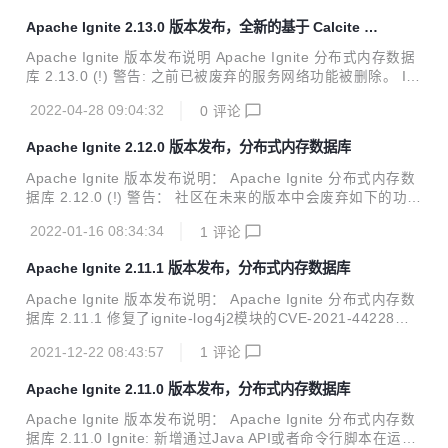
进制元数据变更事件； * 在维护模式中，控制脚本新增了调度
Apache Ignite 2.13.0 版本发布，全新的基于 Calcite 的
索引重建的命令； * 瘦客户端的分区感知新增了对自定义关联
SQL 引擎
映射函数的支持； * 新增了快照创建操作指标； * 控制脚本和
Apache Ignite 版本发布说明 Apache Ignite 分布式内存数据
JMX新增了获取快照状态的命...
库 2.13.0 (!) 警告: 之前已被废弃的服务网络功能被删除。 Ig
nite： 新增'snapshotTransferRate'分布式属性来限制创建快
2022-04-28 09:04:32
0
评论
照文件的速率； 启动时新增CDC硬链接检查； 在Calcite查询
引擎中新增JDBC和ODBC的批处理支持； 在快照恢复操作过
Apache Ignite 2.12.0 版本发布，分布式内存数据库
程中新增JMX的管理接口和指标输出； 新增重建损坏索引的
维护任务； 新增SNAPSHOT系统视图来显示本地的快照； 新
Apache Ignite 版本发布说明： Apache Ignite 分布式内存数
增ServiceCallContext，在服务调用时可以隐式传递额外的参
据库 2.12.0 (!) 警告： 社区在未来的版本中会废弃如下的功
数； 新增一个选项，使用control.sh...
能：CacheMode#LOCAL、CacheAtomicityMode#TRANSA
2022-01-16 08:34:34
1
评论
CTIONAL_SNAPSHOT、CacheConfiguration#rebalanceD
elay； GCE、AWS、Azure模块，CacheSpringStoreSessio
Apache Ignite 2.11.1 版本发布，分布式内存数据库
nListener和TcpDiscoveryZookeeperIpFinder移植到了Ignite
扩展库； 现有的服务网格实现在下一版本中会被删除。 Ignit
Apache Ignite 版本发布说明： Apache Ignite 分布式内存数
e： 新增分布式环境测...
据库 2.11.1 修复了ignite-log4j2模块的CVE-2021-44228、C
VE-2021-45046、CVE-2021-45105漏洞，更新log4j2的版本
2021-12-22 08:43:57
1
评论
为2.17.0； 新增了使用CMake构建ODBC安装器的功能。
Apache Ignite 2.11.0 版本发布，分布式内存数据库
Apache Ignite 版本发布说明： Apache Ignite 分布式内存数
据库 2.11.0 Ignite: 新增通过Java API或者命令行脚本在运行