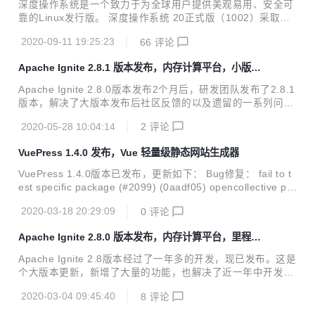
深度操作系统是一个致力于为全球用户提供美观易用、安全可
* 对于原生客户端的接入连接，新增不开启服务端套接字的功
靠的Linux发行版。 深度操作系统 20正式版（1002）采取统
能； * 新增管理API，用于取消用户提供的任务和查询； * 新
一的设计风格，从桌面环境和应用进行重新设计，带来焕然一
增分区状态和空闲列表系统视图； * 新增t...
2020-09-11 19:25:23
66
评论
新的视觉感受。底层仓库升级到Debian 10.5，系统安装采用
双内核机制（Kernel 5.4、Kernel 5.7），全面提升系统稳定
Apache Ignite 2.8.1 版本发布，内存计算平台，小版本
性和兼容性。全新设计的启动器菜单、指纹识别、系统安全增
更新
强等，系统部分预装应用升级到最新版本，只为给你更好体
Apache Ignite 2.8.0版本发布2个月后，研发团队发布了2.8.1
验。 统一风格的桌面环境 别出心裁的图标设计，焕然一新的
版本，解决了大版本发布后社区反馈的以及遗留的一系列问
图形界面，自然、平滑的动画过渡效果，更有独树一帜的圆角
题。 Apache Ignite 2.8.1 安全: 解决了使用H2管理权限进行S
窗口设计，精美绝伦的多任务视图，处处精心，只为给你细腻
2020-05-28 10:04:14
2
评论
QL连接时的安全漏洞； Ignite Core: 新增了获取集群完整再
自然的品质体验。 ...
平衡状态的指标； 新增了COMPUTE_JOB系统视图； 在Dist
VuePress 1.4.0 发布，Vue 轻量级静态网站生成器
ributedMetaStorage中新增了对long型主键的支持； 新增了
事务操作相关的指标； 解决了瘦客户端的ClassCastExceptio
VuePress 1.4.0版本已发布，更新如下： Bug修复： fail to t
n异常； 解决了LogExporterSpi激活时的IllegalArgumentExc
est specific package (#2099) (0aadf05) opencollective po
eption...
stinstall failure not being ignored on Windows(#2177) (a9
2020-03-18 20:29:09
0
评论
759c0) $plugin-pwa: work with register-service-worker 1.
7.0 (close #2222) (#2229) (604052b) $shared-utils: Slugif
Apache Ignite 2.8.0 版本发布，内存计算平台，里程碑
y em/en dash in urls (#2174) (8d...
版本更新
Apache Ignite 2.8版本经过了一年多的开发，现已发布。这是
个大版本更新，新增了大量的功能，也解决了近一年中开发者
反馈的大量问题，推荐开发者更新，更新内容清单非常长，现
2020-03-04 09:45:40
8
评论
把重点内容摘录如下： Apache Ignite 2.8.0 Ignite 实验性 AP
I: 新增了监控API - 向外部接收者输出Ignite指标信息； 使用w