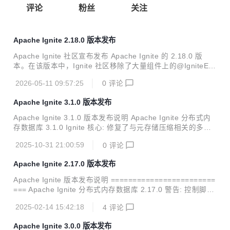
评论
粉丝
关注
Apache Ignite 2.18.0 版本发布
Apache Ignite 社区宣布发布 Apache Ignite 的 2.18.0 版
本。在该版本中，Ignite 社区移除了大量组件上的@IgniteExp
erimental注解，引入了一系列新功能和系统视图，做了大量
2026-05-11 09:57:25
0
评论
的改进，下面将介绍可以期待的主要亮点。 支持为每个数据区
配置独立的持久化文件夹 最初，Apache Ignite 只允许通过以
Apache Ignite 3.1.0 版本发布
下方式配置单个根文件夹来存储持久化数据： DataStorageC
onfiguration#setStoragePath 如果某服务器有多个存储设
Apache Ignite 3.1.0 版本发布说明 Apache Ignite 分布式内
备，就无法全部使用，除非配置符号链接和移动文件等复杂操
存数据库 3.1.0 Ignite 核心: 修复了与元存储压缩相关的多个
作。现在可以为每个数据区配置独立的存储路径。 n...
错误。 修复了在创建大量表期间的错误并进行了多项改进。
2025-10-31 21:00:59
0
评论
修复了数据流处理器中的死锁问题。 修复了与 B+ 树相关的多
个错误。 修复了节点重启后索引创建失败的问题。 基于表的
Apache Ignite 2.17.0 版本发布
复制已被废弃，当前实现为基于分布区的复制。 新增了大量兼
容性测试。 修复了在插入具有特定负载大小的数据条目时，ai
Apache Ignite 版本发布说明 ========================
mem 和 aipersist 存储引擎中的数据损坏问题。 新增了大量
=== Apache Ignite 分布式内存数据库 2.17.0 警告: 控制脚本
示例代码。 大量与日志记录相关的更改。 修复了支持接收器
现在默认使用瘦客户端协议（在节点中通过ClientConnectorC
元组的数据流处理器。 新增...
2025-02-14 15:42:18
4
评论
onfiguration进行配置），通过Binary-REST协议进行连接 (通
过ConnectorConfiguration配置)已经被废弃，未来的版本会
Apache Ignite 3.0.0 版本发布
被删除； Ignite的源代码升级到Java 11； 删除了SecurityCo