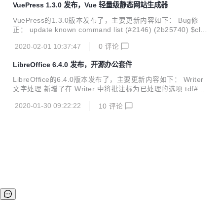
VuePress 1.3.0 发布，Vue 轻量级静态网站生成器
ithReadRepair扩展IgniteCache API对每个缓存执行备份节点
一致性检查； 将MVCC特性标记为试验性 (2.7.0版本新增)；
VuePress的1.3.0版本发布了，主要更新内容如下： Bug修
Ignite 监控: 新增将对象暴露为系统视图的支持 (直接支持SQ
正： update known command list (#2146) (2b25740) $cli: i
L, JMX输出)； 新增对指标信息进行...
nferUserDocsDirectory ignore all node_modules (#2137)
2020-02-01 10:37:47
0
评论
(df59909) $core: set NODE_ENV before creating app (#1
972) (245be8d) $core: temp option in siteConfig has not e
LibreOffice 6.4.0 发布，开源办公套件
ffect (fix #2038) (#2040) (0bb85a4) $default-the...
LibreOffice的6.4.0版本发布了，主要更新内容如下： Writer
文字处理 新增了在 Writer 中将批注标为已处理的选项 tdf#11
9228 (Scott Clarke, Codethink) 一条已处理的批注 已处理批
2020-01-30 09:22:22
10
评论
注的菜单 可见的已处理批注示例 同一批注被设为不可见 修复
了编号列表和项目符号列表中忽视追踪修订格式的问题 tdf#42
748 (László Németh, NISZ) <div> <p>初始的列表</p> </div
> </div> </li> <li>&nbsp;</li> <li> <div> <div style="text-ali
gn:cente...