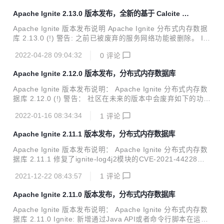
进制元数据变更事件； * 在维护模式中，控制脚本新增了调度
Apache Ignite 2.13.0 版本发布，全新的基于 Calcite 的
索引重建的命令； * 瘦客户端的分区感知新增了对自定义关联
SQL 引擎
映射函数的支持； * 新增了快照创建操作指标； * 控制脚本和
Apache Ignite 版本发布说明 Apache Ignite 分布式内存数据
JMX新增了获取快照状态的命...
库 2.13.0 (!) 警告: 之前已被废弃的服务网络功能被删除。 Ig
nite： 新增'snapshotTransferRate'分布式属性来限制创建快
2022-04-28 09:04:32
0
评论
照文件的速率； 启动时新增CDC硬链接检查； 在Calcite查询
引擎中新增JDBC和ODBC的批处理支持； 在快照恢复操作过
Apache Ignite 2.12.0 版本发布，分布式内存数据库
程中新增JMX的管理接口和指标输出； 新增重建损坏索引的
维护任务； 新增SNAPSHOT系统视图来显示本地的快照； 新
Apache Ignite 版本发布说明： Apache Ignite 分布式内存数
增ServiceCallContext，在服务调用时可以隐式传递额外的参
据库 2.12.0 (!) 警告： 社区在未来的版本中会废弃如下的功
数； 新增一个选项，使用control.sh...
能：CacheMode#LOCAL、CacheAtomicityMode#TRANSA
2022-01-16 08:34:34
1
评论
CTIONAL_SNAPSHOT、CacheConfiguration#rebalanceD
elay； GCE、AWS、Azure模块，CacheSpringStoreSessio
Apache Ignite 2.11.1 版本发布，分布式内存数据库
nListener和TcpDiscoveryZookeeperIpFinder移植到了Ignite
扩展库； 现有的服务网格实现在下一版本中会被删除。 Ignit
Apache Ignite 版本发布说明： Apache Ignite 分布式内存数
e： 新增分布式环境测...
据库 2.11.1 修复了ignite-log4j2模块的CVE-2021-44228、C
VE-2021-45046、CVE-2021-45105漏洞，更新log4j2的版本
2021-12-22 08:43:57
1
评论
为2.17.0； 新增了使用CMake构建ODBC安装器的功能。
Apache Ignite 2.11.0 版本发布，分布式内存数据库
Apache Ignite 版本发布说明： Apache Ignite 分布式内存数
据库 2.11.0 Ignite: 新增通过Java API或者命令行脚本在运行