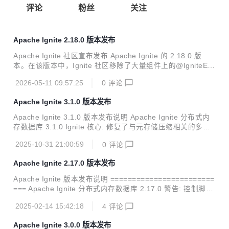
评论
粉丝
关注
Apache Ignite 2.18.0 版本发布
Apache Ignite 社区宣布发布 Apache Ignite 的 2.18.0 版
本。在该版本中，Ignite 社区移除了大量组件上的@IgniteExp
erimental注解，引入了一系列新功能和系统视图，做了大量
2026-05-11 09:57:25
0
评论
的改进，下面将介绍可以期待的主要亮点。 支持为每个数据区
配置独立的持久化文件夹 最初，Apache Ignite 只允许通过以
Apache Ignite 3.1.0 版本发布
下方式配置单个根文件夹来存储持久化数据： DataStorageC
onfiguration#setStoragePath 如果某服务器有多个存储设
Apache Ignite 3.1.0 版本发布说明 Apache Ignite 分布式内
备，就无法全部使用，除非配置符号链接和移动文件等复杂操
存数据库 3.1.0 Ignite 核心: 修复了与元存储压缩相关的多个
作。现在可以为每个数据区配置独立的存储路径。 n...
错误。 修复了在创建大量表期间的错误并进行了多项改进。
2025-10-31 21:00:59
0
评论
修复了数据流处理器中的死锁问题。 修复了与 B+ 树相关的多
个错误。 修复了节点重启后索引创建失败的问题。 基于表的
Apache Ignite 2.17.0 版本发布
复制已被废弃，当前实现为基于分布区的复制。 新增了大量兼
容性测试。 修复了在插入具有特定负载大小的数据条目时，ai
Apache Ignite 版本发布说明 ========================
mem 和 aipersist 存储引擎中的数据损坏问题。 新增了大量
=== Apache Ignite 分布式内存数据库 2.17.0 警告: 控制脚本
示例代码。 大量与日志记录相关的更改。 修复了支持接收器
现在默认使用瘦客户端协议（在节点中通过ClientConnectorC
元组的数据流处理器。 新增...
2025-02-14 15:42:18
4
评论
onfiguration进行配置），通过Binary-REST协议进行连接 (通
过ConnectorConfiguration配置)已经被废弃，未来的版本会
Apache Ignite 3.0.0 版本发布
被删除； Ignite的源代码升级到Java 11； 删除了SecurityCo