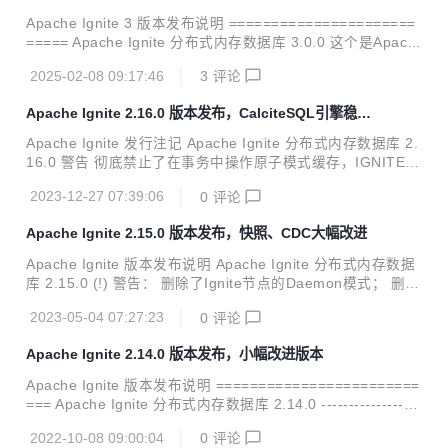
ntext中的已废弃的认证方法； 删除了TcpCommunicationSpi
Apache Ignite 3 版本发布说明 ======================
中已废弃的共享内存端口配置。 Ignite...
===== Apache Ignite 分布式内存数据库 3.0.0 这个是Apach
e Ignite 3 的初始版本。 与Apache Ignite 2 相比，该版本的
2025-02-08 09:17:46
3
评论
代码已经完全重写，基于最新技术，从头开始设计，以应对现
代数据存储和计算挑战。 Ignite 3 的主要特性包括： 基于Apa
Apache Ignite 2.16.0 版本发布，CalciteSQL引擎稳定
che Calcite的SQL引擎； 兼容OpenAPI的REST API； 基于H
化，JDK21支持
OCON的动态配置； 改进的集群管理和控制工具； 改进的事
Apache Ignite 发行注记 Apache Ignite 分布式内存数据库 2.
务协议； 基于Raft的共识算法架构； 简化的表和模式管理。
16.0 警告 彻底禁止了在事务中操作原子模式缓存，IGNITE_
ALLOW_ATOMIC_OPS_IN_TX系统属性已经被删除； 删除
2023-12-27 07:39:06
0
评论
了CacheAtomicityMode#TRANSACTIONAL_SNAPSHOT缓
存模式； 禁止了混合模式缓存组，但是IGNITE_ALLOW_MIX
Apache Ignite 2.15.0 版本发布，快照、CDC大幅改进
ED_CACHE_GROUPS系统属性可以配置临时运行这个模
式； ignite-ml和ignite-cassandra模块迁移至Ignite扩展库。
Apache Ignite 版本发布说明 Apache Ignite 分布式内存数据
Ignite 新增了ARM64 Docker 容器镜像； 新增了CLIE...
库 2.15.0 (!) 警告： 删除了Ignite节点的Daemon模式； 删除
了废弃了的ignitevisorcmd工具； 删除了遗留的JMX Beans
2023-05-04 07:27:23
0
评论
（ThreadPoolMXBean、CacheGroupMetricsMXBean、Ca
cheMetricsMXBean、PersistenceMetricsMXBean、DataSt
Apache Ignite 2.14.0 版本发布，小幅改进版本
orageMetricsMXBean、DataRegionMetricsMXBean）； 删
除了多余的ignite-spring模块的ignite-indexing模块依赖，...
Apache Ignite 版本发布说明 ========================
=== Apache Ignite 分布式内存数据库 2.14.0 ------------------
----------------------------------------- (!) 警告: * 删除了缓存的L
2022-10-08 09:00:04
0
评论
OCAL模式； * 删除了scalar模块。 Ignite: * 新增了CDC的二