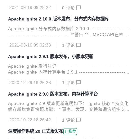
的集群上从快照中恢复缓存组的功能； 新增快照的校验过程，
2021-09-19 09:28:22
0
评论
可以校验快照的一致性等； 新增集群的元数据存储，用于快照
的创建过程； 控制脚本新增性能统计的管理功能； 新增CLO
Apache Ignite 2.10.0 版本发布，分布式内存数据库
CK和Segmented-LRU两种页面替换算法； 新增关联并置副
本过滤器的节点属性； 新增数据结构的系统视图； 新增基线
Apache Ignite 分布式内存数据库 2.10.0 -----------------------
节点属性的系统视图； 新增用于监控SQL索引内存页面数的
------------------------------------ **警告:** - MVCC API在未来
指标； 新增WAL写入和压缩字节数的指标； 新增SSL连接指
的版本中将被废弃； - 在不稳定的集群上启用/禁用WAL可能
标； 控制脚本的输出中新增无...
2021-03-16 09:02:33
1
评论
出现故障，该问题将很快修复； - Spring Data迁移至ignite-e
xtension仓库，后续将单独发布； - Node.js、Python、PHP
Apache Ignite 2.9.1 版本发布，小版本更新
瘦客户端迁移到单独的仓库。 **Ignite核心层:** - 新增了在集
群所有节点间检查网络连通性的API； - 新增了获取段大小的A
Apache Ignite 发行注记 ===========================
PI； - DataReg...
Apache Ignite 内存计算平台 2.9.1 ------------------------------
----------------------------- Ignite核心: 新增支持ZookeeperDis
2020-12-29 19:26:26
1
评论
coverySpi的优雅关闭； 新增二进制元数据的系统视图； 新增
元数据存储的系统视图； 新增RebalancingPartitionsTotal指
Apache Ignite 2.9.0 版本发布，内存计算平台
标； 改进了检查点的并发行为； 修复了注销JMX Bean时导
致严重系统错误的问题； 修复了即使缓存已经关闭，IgniteCa
Apache Ignite 2.9 版本更新说明如下： Ignite 核心 * 持久化
che...
缓存新增集群快照功能； * 事务、发现、交换和通信组件支持
跟踪； * 新增集群只读状态：在这个状态中缓存只允许进行读
2020-10-22 18:26:42
1
评论
操作，对缓存进行数据修改（更新、删除、清理、创建、销毁
等）都是不允许的； * 透明数据加密新增主键旋转功能； * 新
深度操作系统 20 正式版发布
已推荐
增在沙箱中运行用户代码的功能； * 新增集群ID和标签属性，
用于标示集群； * 原生客户端新增与服务端的单向连接支持；