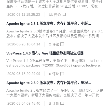
深度操作系统是一个致力于为全球用户提供美观易用、安全可
* 对于原生客户端的接入连接，新增不开启服务端套接字的功
靠的Linux发行版。 深度操作系统 20正式版（1002）采取统
能； * 新增管理API，用于取消用户提供的任务和查询； * 新
一的设计风格，从桌面环境和应用进行重新设计，带来焕然一
增分区状态和空闲列表系统视图； * 新增t...
2020-09-11 19:25:23
66
评论
新的视觉感受。底层仓库升级到Debian 10.5，系统安装采用
双内核机制（Kernel 5.4、Kernel 5.7），全面提升系统稳定
Apache Ignite 2.8.1 版本发布，内存计算平台，小版本
性和兼容性。全新设计的启动器菜单、指纹识别、系统安全增
更新
强等，系统部分预装应用升级到最新版本，只为给你更好体
Apache Ignite 2.8.0版本发布2个月后，研发团队发布了2.8.1
验。 统一风格的桌面环境 别出心裁的图标设计，焕然一新的
版本，解决了大版本发布后社区反馈的以及遗留的一系列问
图形界面，自然、平滑的动画过渡效果，更有独树一帜的圆角
题。 Apache Ignite 2.8.1 安全: 解决了使用H2管理权限进行S
窗口设计，精美绝伦的多任务视图，处处精心，只为给你细腻
2020-05-28 10:04:14
2
评论
QL连接时的安全漏洞； Ignite Core: 新增了获取集群完整再
自然的品质体验。 ...
平衡状态的指标； 新增了COMPUTE_JOB系统视图； 在Dist
VuePress 1.4.0 发布，Vue 轻量级静态网站生成器
ributedMetaStorage中新增了对long型主键的支持； 新增了
事务操作相关的指标； 解决了瘦客户端的ClassCastExceptio
VuePress 1.4.0版本已发布，更新如下： Bug修复： fail to t
n异常； 解决了LogExporterSpi激活时的IllegalArgumentExc
est specific package (#2099) (0aadf05) opencollective po
eption...
stinstall failure not being ignored on Windows(#2177) (a9
2020-03-18 20:29:09
0
评论
759c0) $plugin-pwa: work with register-service-worker 1.
7.0 (close #2222) (#2229) (604052b) $shared-utils: Slugif
Apache Ignite 2.8.0 版本发布，内存计算平台，里程碑
y em/en dash in urls (#2174) (8d...
版本更新
Apache Ignite 2.8版本经过了一年多的开发，现已发布。这是
个大版本更新，新增了大量的功能，也解决了近一年中开发者
反馈的大量问题，推荐开发者更新，更新内容清单非常长，现
2020-03-04 09:45:40
8
评论
把重点内容摘录如下： Apache Ignite 2.8.0 Ignite 实验性 AP
I: 新增了监控API - 向外部接收者输出Ignite指标信息； 使用w