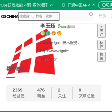
媒体矩阵
vOps研发效能
开源中国APP
切
登录
李玉珏
+
关
注
私
Apache Ignite技术服务：
信
https://www.ignite-
拉
黑
service.cn
基础信息
2369
476
2
0
经验值
粉丝
关注
文章总量