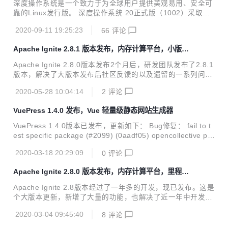
深度操作系统是一个致力于为全球用户提供美观易用、安全可
* 对于原生客户端的接入连接，新增不开启服务端套接字的功
靠的Linux发行版。 深度操作系统 20正式版（1002）采取统
能； * 新增管理API，用于取消用户提供的任务和查询； * 新
一的设计风格，从桌面环境和应用进行重新设计，带来焕然一
增分区状态和空闲列表系统视图； * 新增t...
2020-09-11 19:25:23
66
评论
新的视觉感受。底层仓库升级到Debian 10.5，系统安装采用
双内核机制（Kernel 5.4、Kernel 5.7），全面提升系统稳定
Apache Ignite 2.8.1 版本发布，内存计算平台，小版本
性和兼容性。全新设计的启动器菜单、指纹识别、系统安全增
更新
强等，系统部分预装应用升级到最新版本，只为给你更好体
Apache Ignite 2.8.0版本发布2个月后，研发团队发布了2.8.1
验。 统一风格的桌面环境 别出心裁的图标设计，焕然一新的
版本，解决了大版本发布后社区反馈的以及遗留的一系列问
图形界面，自然、平滑的动画过渡效果，更有独树一帜的圆角
题。 Apache Ignite 2.8.1 安全: 解决了使用H2管理权限进行S
窗口设计，精美绝伦的多任务视图，处处精心，只为给你细腻
2020-05-28 10:04:14
2
评论
QL连接时的安全漏洞； Ignite Core: 新增了获取集群完整再
自然的品质体验。 ...
平衡状态的指标； 新增了COMPUTE_JOB系统视图； 在Dist
VuePress 1.4.0 发布，Vue 轻量级静态网站生成器
ributedMetaStorage中新增了对long型主键的支持； 新增了
事务操作相关的指标； 解决了瘦客户端的ClassCastExceptio
VuePress 1.4.0版本已发布，更新如下： Bug修复： fail to t
n异常； 解决了LogExporterSpi激活时的IllegalArgumentExc
est specific package (#2099) (0aadf05) opencollective po
eption...
stinstall failure not being ignored on Windows(#2177) (a9
2020-03-18 20:29:09
0
评论
759c0) $plugin-pwa: work with register-service-worker 1.
7.0 (close #2222) (#2229) (604052b) $shared-utils: Slugif
Apache Ignite 2.8.0 版本发布，内存计算平台，里程碑
y em/en dash in urls (#2174) (8d...
版本更新
Apache Ignite 2.8版本经过了一年多的开发，现已发布。这是
个大版本更新，新增了大量的功能，也解决了近一年中开发者
反馈的大量问题，推荐开发者更新，更新内容清单非常长，现
2020-03-04 09:45:40
8
评论
把重点内容摘录如下： Apache Ignite 2.8.0 Ignite 实验性 AP
I: 新增了监控API - 向外部接收者输出Ignite指标信息； 使用w