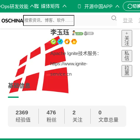
媒体矩阵
vOps研发效能
开源中国APP
切
登录
李玉珏
+
关
注
私
Apache Ignite技术服务：
信
https://www.ignite-
拉
黑
service.cn
基础信息
2369
476
2
0
经验值
粉丝
关注
文章总量