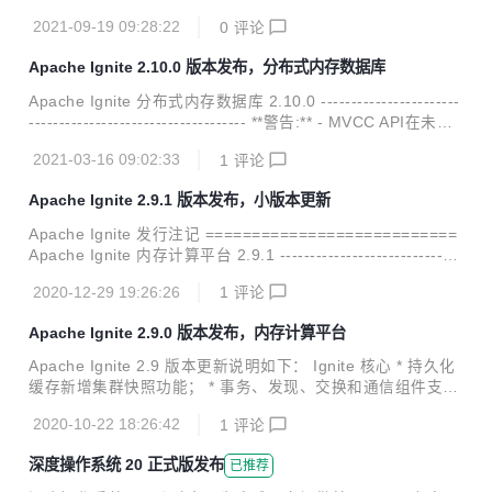
的集群上从快照中恢复缓存组的功能； 新增快照的校验过程，
2021-09-19 09:28:22
0
评论
可以校验快照的一致性等； 新增集群的元数据存储，用于快照
的创建过程； 控制脚本新增性能统计的管理功能； 新增CLO
Apache Ignite 2.10.0 版本发布，分布式内存数据库
CK和Segmented-LRU两种页面替换算法； 新增关联并置副
本过滤器的节点属性； 新增数据结构的系统视图； 新增基线
Apache Ignite 分布式内存数据库 2.10.0 -----------------------
节点属性的系统视图； 新增用于监控SQL索引内存页面数的
------------------------------------ **警告:** - MVCC API在未来
指标； 新增WAL写入和压缩字节数的指标； 新增SSL连接指
的版本中将被废弃； - 在不稳定的集群上启用/禁用WAL可能
标； 控制脚本的输出中新增无...
2021-03-16 09:02:33
1
评论
出现故障，该问题将很快修复； - Spring Data迁移至ignite-e
xtension仓库，后续将单独发布； - Node.js、Python、PHP
Apache Ignite 2.9.1 版本发布，小版本更新
瘦客户端迁移到单独的仓库。 **Ignite核心层:** - 新增了在集
群所有节点间检查网络连通性的API； - 新增了获取段大小的A
Apache Ignite 发行注记 ===========================
PI； - DataReg...
Apache Ignite 内存计算平台 2.9.1 ------------------------------
----------------------------- Ignite核心: 新增支持ZookeeperDis
2020-12-29 19:26:26
1
评论
coverySpi的优雅关闭； 新增二进制元数据的系统视图； 新增
元数据存储的系统视图； 新增RebalancingPartitionsTotal指
Apache Ignite 2.9.0 版本发布，内存计算平台
标； 改进了检查点的并发行为； 修复了注销JMX Bean时导
致严重系统错误的问题； 修复了即使缓存已经关闭，IgniteCa
Apache Ignite 2.9 版本更新说明如下： Ignite 核心 * 持久化
che...
缓存新增集群快照功能； * 事务、发现、交换和通信组件支持
跟踪； * 新增集群只读状态：在这个状态中缓存只允许进行读
2020-10-22 18:26:42
1
评论
操作，对缓存进行数据修改（更新、删除、清理、创建、销毁
等）都是不允许的； * 透明数据加密新增主键旋转功能； * 新
深度操作系统 20 正式版发布
已推荐
增在沙箱中运行用户代码的功能； * 新增集群ID和标签属性，
用于标示集群； * 原生客户端新增与服务端的单向连接支持；