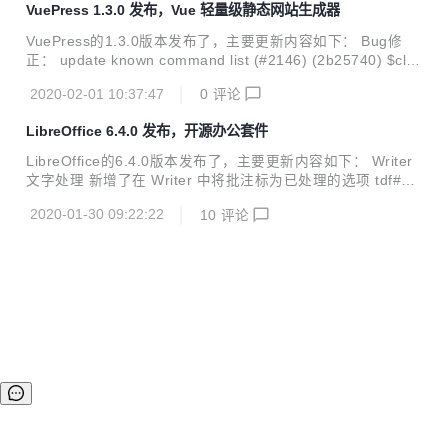
VuePress 1.3.0 发布，Vue 轻量级静态网站生成器
ithReadRepair扩展IgniteCache API对每个缓存执行备份节点
一致性检查； 将MVCC特性标记为试验性 (2.7.0版本新增)；
VuePress的1.3.0版本发布了，主要更新内容如下： Bug修
Ignite 监控: 新增将对象暴露为系统视图的支持 (直接支持SQ
正： update known command list (#2146) (2b25740) $cli: i
L, JMX输出)； 新增对指标信息进行...
nferUserDocsDirectory ignore all node_modules (#2137)
2020-02-01 10:37:47
0
评论
(df59909) $core: set NODE_ENV before creating app (#1
972) (245be8d) $core: temp option in siteConfig has not e
LibreOffice 6.4.0 发布，开源办公套件
ffect (fix #2038) (#2040) (0bb85a4) $default-the...
LibreOffice的6.4.0版本发布了，主要更新内容如下： Writer
文字处理 新增了在 Writer 中将批注标为已处理的选项 tdf#11
9228 (Scott Clarke, Codethink) 一条已处理的批注 已处理批
2020-01-30 09:22:22
10
评论
注的菜单 可见的已处理批注示例 同一批注被设为不可见 修复
了编号列表和项目符号列表中忽视追踪修订格式的问题 tdf#42
748 (László Németh, NISZ) <div> <p>初始的列表</p> </div
> </div> </li> <li>&nbsp;</li> <li> <div> <div style="text-ali
gn:cente...