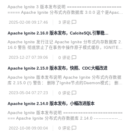
ntext中的已废弃的认证方法； 删除了TcpCommunicationSpi
Apache Ignite 3 版本发布说明 ======================
中已废弃的共享内存端口配置。 Ignite...
===== Apache Ignite 分布式内存数据库 3.0.0 这个是Apach
e Ignite 3 的初始版本。 与Apache Ignite 2 相比，该版本的
2025-02-08 09:17:46
3
评论
代码已经完全重写，基于最新技术，从头开始设计，以应对现
代数据存储和计算挑战。 Ignite 3 的主要特性包括： 基于Apa
Apache Ignite 2.16.0 版本发布，CalciteSQL引擎稳定
che Calcite的SQL引擎； 兼容OpenAPI的REST API； 基于H
化，JDK21支持
OCON的动态配置； 改进的集群管理和控制工具； 改进的事
Apache Ignite 发行注记 Apache Ignite 分布式内存数据库 2.
务协议； 基于Raft的共识算法架构； 简化的表和模式管理。
16.0 警告 彻底禁止了在事务中操作原子模式缓存，IGNITE_
ALLOW_ATOMIC_OPS_IN_TX系统属性已经被删除； 删除
2023-12-27 07:39:06
0
评论
了CacheAtomicityMode#TRANSACTIONAL_SNAPSHOT缓
存模式； 禁止了混合模式缓存组，但是IGNITE_ALLOW_MIX
Apache Ignite 2.15.0 版本发布，快照、CDC大幅改进
ED_CACHE_GROUPS系统属性可以配置临时运行这个模
式； ignite-ml和ignite-cassandra模块迁移至Ignite扩展库。
Apache Ignite 版本发布说明 Apache Ignite 分布式内存数据
Ignite 新增了ARM64 Docker 容器镜像； 新增了CLIE...
库 2.15.0 (!) 警告： 删除了Ignite节点的Daemon模式； 删除
了废弃了的ignitevisorcmd工具； 删除了遗留的JMX Beans
2023-05-04 07:27:23
0
评论
（ThreadPoolMXBean、CacheGroupMetricsMXBean、Ca
cheMetricsMXBean、PersistenceMetricsMXBean、DataSt
Apache Ignite 2.14.0 版本发布，小幅改进版本
orageMetricsMXBean、DataRegionMetricsMXBean）； 删
除了多余的ignite-spring模块的ignite-indexing模块依赖，...
Apache Ignite 版本发布说明 ========================
=== Apache Ignite 分布式内存数据库 2.14.0 ------------------
----------------------------------------- (!) 警告: * 删除了缓存的L
2022-10-08 09:00:04
0
评论
OCAL模式； * 删除了scalar模块。 Ignite: * 新增了CDC的二