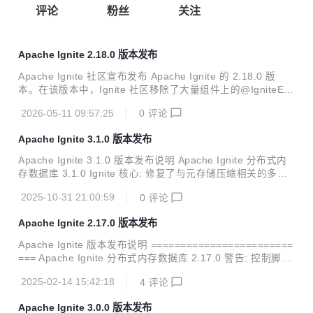
评论
粉丝
关注
Apache Ignite 2.18.0 版本发布
Apache Ignite 社区宣布发布 Apache Ignite 的 2.18.0 版
本。在该版本中，Ignite 社区移除了大量组件上的@IgniteExp
erimental注解，引入了一系列新功能和系统视图，做了大量
2026-05-11 09:57:25
0
评论
的改进，下面将介绍可以期待的主要亮点。 支持为每个数据区
配置独立的持久化文件夹 最初，Apache Ignite 只允许通过以
Apache Ignite 3.1.0 版本发布
下方式配置单个根文件夹来存储持久化数据： DataStorageC
onfiguration#setStoragePath 如果某服务器有多个存储设
Apache Ignite 3.1.0 版本发布说明 Apache Ignite 分布式内
备，就无法全部使用，除非配置符号链接和移动文件等复杂操
存数据库 3.1.0 Ignite 核心: 修复了与元存储压缩相关的多个
作。现在可以为每个数据区配置独立的存储路径。 n...
错误。 修复了在创建大量表期间的错误并进行了多项改进。
2025-10-31 21:00:59
0
评论
修复了数据流处理器中的死锁问题。 修复了与 B+ 树相关的多
个错误。 修复了节点重启后索引创建失败的问题。 基于表的
Apache Ignite 2.17.0 版本发布
复制已被废弃，当前实现为基于分布区的复制。 新增了大量兼
容性测试。 修复了在插入具有特定负载大小的数据条目时，ai
Apache Ignite 版本发布说明 ========================
mem 和 aipersist 存储引擎中的数据损坏问题。 新增了大量
=== Apache Ignite 分布式内存数据库 2.17.0 警告: 控制脚本
示例代码。 大量与日志记录相关的更改。 修复了支持接收器
现在默认使用瘦客户端协议（在节点中通过ClientConnectorC
元组的数据流处理器。 新增...
2025-02-14 15:42:18
4
评论
onfiguration进行配置），通过Binary-REST协议进行连接 (通
过ConnectorConfiguration配置)已经被废弃，未来的版本会
Apache Ignite 3.0.0 版本发布
被删除； Ignite的源代码升级到Java 11； 删除了SecurityCo