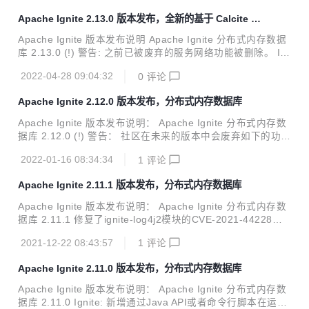
进制元数据变更事件； * 在维护模式中，控制脚本新增了调度
Apache Ignite 2.13.0 版本发布，全新的基于 Calcite 的
索引重建的命令； * 瘦客户端的分区感知新增了对自定义关联
SQL 引擎
映射函数的支持； * 新增了快照创建操作指标； * 控制脚本和
Apache Ignite 版本发布说明 Apache Ignite 分布式内存数据
JMX新增了获取快照状态的命...
库 2.13.0 (!) 警告: 之前已被废弃的服务网络功能被删除。 Ig
nite： 新增'snapshotTransferRate'分布式属性来限制创建快
2022-04-28 09:04:32
0
评论
照文件的速率； 启动时新增CDC硬链接检查； 在Calcite查询
引擎中新增JDBC和ODBC的批处理支持； 在快照恢复操作过
Apache Ignite 2.12.0 版本发布，分布式内存数据库
程中新增JMX的管理接口和指标输出； 新增重建损坏索引的
维护任务； 新增SNAPSHOT系统视图来显示本地的快照； 新
Apache Ignite 版本发布说明： Apache Ignite 分布式内存数
增ServiceCallContext，在服务调用时可以隐式传递额外的参
据库 2.12.0 (!) 警告： 社区在未来的版本中会废弃如下的功
数； 新增一个选项，使用control.sh...
能：CacheMode#LOCAL、CacheAtomicityMode#TRANSA
2022-01-16 08:34:34
1
评论
CTIONAL_SNAPSHOT、CacheConfiguration#rebalanceD
elay； GCE、AWS、Azure模块，CacheSpringStoreSessio
Apache Ignite 2.11.1 版本发布，分布式内存数据库
nListener和TcpDiscoveryZookeeperIpFinder移植到了Ignite
扩展库； 现有的服务网格实现在下一版本中会被删除。 Ignit
Apache Ignite 版本发布说明： Apache Ignite 分布式内存数
e： 新增分布式环境测...
据库 2.11.1 修复了ignite-log4j2模块的CVE-2021-44228、C
VE-2021-45046、CVE-2021-45105漏洞，更新log4j2的版本
2021-12-22 08:43:57
1
评论
为2.17.0； 新增了使用CMake构建ODBC安装器的功能。
Apache Ignite 2.11.0 版本发布，分布式内存数据库
Apache Ignite 版本发布说明： Apache Ignite 分布式内存数
据库 2.11.0 Ignite: 新增通过Java API或者命令行脚本在运行