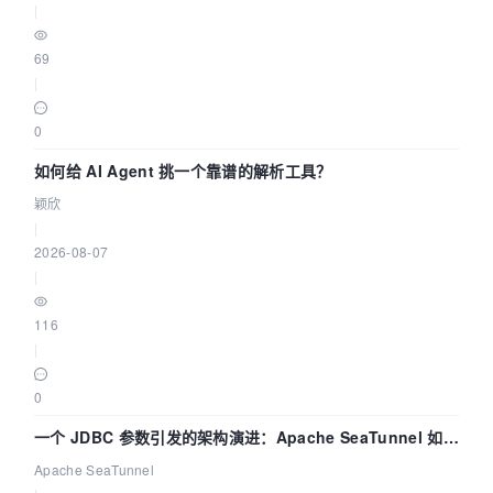
|
69
|
0
如何给 AI Agent 挑一个靠谱的解析工具？
颖欣
|
2026-08-07
|
116
|
0
一个 JDBC 参数引发的架构演进：Apache SeaTunnel 如何
解决数据同步中的“定时 Flush”难题
Apache SeaTunnel