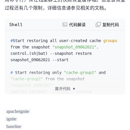
过程还有几个限制，详细信息请参见相关的文档。
Shell
代码解读
复制代码
#
Start restoring all user-created cache 
groups
from the snapshot 
"snapshot_09062021"
.
control.(sh|bat) --snapshot restore 
# 
Start restoring only 
"cache-group1"
 and 
"cache-group2"
 from the snapshot 
"snapshot_09062021"
.
展开代码
▼
control.(sh|bat) --snapshot restore 
snapshot_09062021 --start cache-group1,cache-
apacheignite
# 
Get the status of the restore operation 
for
ignite
"snapshot_09062021"
.
baseline