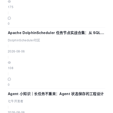
175
|
0
Apache DolphinScheduler 任务节点实战合集：从 SQL、
DataX 到 Spark、Flink 一次配置全打通
DolphinScheduler社区
|
2026-08-06
|
108
|
0
Agent 小知识｜长任务不重来：Agent 状态保存的工程设计
七牛开发者
|
2026-08-06