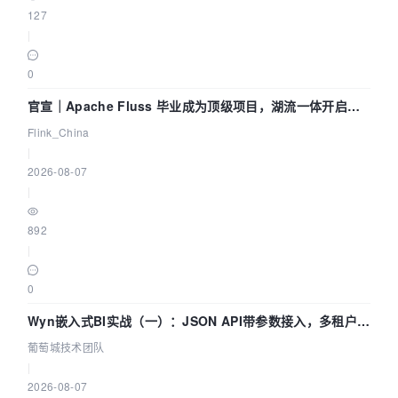
127
|
0
官宣｜Apache Fluss 毕业成为顶级项目，湖流一体开启
Agentic Lake 全面实时化时代
Flink_China
|
2026-08-07
|
892
|
0
Wyn嵌入式BI实战（一）：JSON API带参数接入，多租户数
据源配置指南 | 葡萄城技术团队
葡萄城技术团队
|
2026-08-07