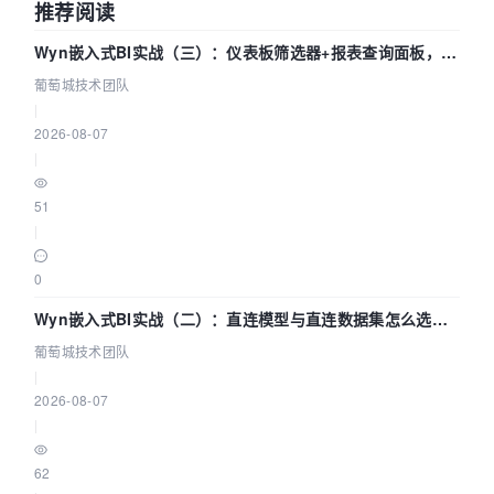
推荐阅读
Wyn嵌入式BI实战（三）：仪表板筛选器+报表查询面板，参
数联动全闭环
葡萄城技术团队
|
2026-08-07
|
51
|
0
Wyn嵌入式BI实战（二）：直连模型与直连数据集怎么选，
参数为什么不生效？| 葡萄城技术团队
葡萄城技术团队
|
2026-08-07
|
62