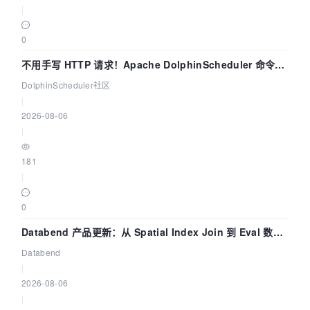
|
0
不用手写 HTTP 请求！Apache DolphinScheduler 命令行
dsctl 两分钟上手
DolphinScheduler社区
|
2026-08-06
|
181
|
0
Databend 产品更新：从 Spatial Index Join 到 Eval 数据
管道
Databend
|
2026-08-06
|