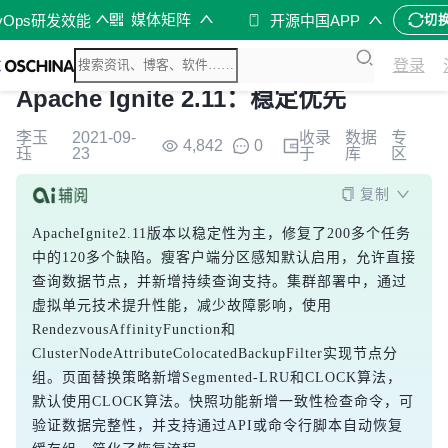
媒体矩阵
vOps研发效能
开源中国APP
切
登录
Apache Ignite 2.11：稳定优先
李玉
2021-09-
收录
数据
专
4,842
0
珏
23
于
库
区
复制
ApacheIgnite2.11版本以稳定性为主，修复了200多个任务
中的120多个缺陷。瘦客户端分区感知默认启用，允许直接
查询数据节点，并新增持续查询支持。集群部署中，通过
虚拟单元技术提升性能，减少故障影响，使用
RendezvousAffinityFunction和
ClusterNodeAttributeColocatedBackupFilter实现节点分
组。页面替换策略新增Segmented-LRU和CLOCK算法，
默认使用CLOCK算法。快照功能新增一致性检查命令，可
验证数据完整性，并支持通过API或命令行脚本自动恢复