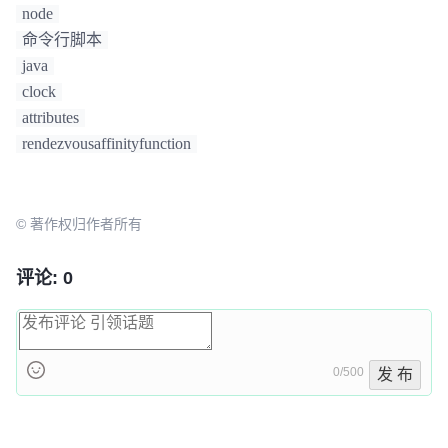
control.(sh|bat) --snapshot restore 
node
命令行脚本
java
# 
Cancel the restore operation 
for
"snapshot_09062021"
.
clock
control.(sh|bat) --snapshot restore 
attributes
rendezvousaffinityfunction
© 著作权归作者所有
评论: 0
0/500
发 布