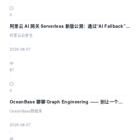
|
0
阿里云 AI 网关 Serverless 新版公测：通过“AI Fallback”与
拓扑可视化构建 AI 流量治理底座
阿里云云原生
|
2026-08-07
|
87
|
0
OceanBase 聊聊 Graph Engineering —— 别让一个
Agent 既当运动员又
OceanBase数据库
|
2026-08-07
|