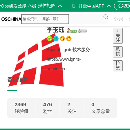
媒体矩阵
vOps研发效能
开源中国APP
切
登录
李玉珏
+
关
注
私
Apache Ignite技术服务：
信
https://www.ignite-
拉
黑
service.cn
基础信息
2369
476
2
0
经验值
粉丝
关注
文章总量