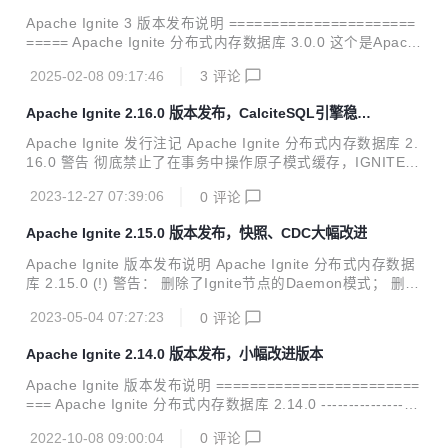
ntext中的已废弃的认证方法； 删除了TcpCommunicationSpi
Apache Ignite 3 版本发布说明 ======================
中已废弃的共享内存端口配置。 Ignite...
===== Apache Ignite 分布式内存数据库 3.0.0 这个是Apach
e Ignite 3 的初始版本。 与Apache Ignite 2 相比，该版本的
2025-02-08 09:17:46
3
评论
代码已经完全重写，基于最新技术，从头开始设计，以应对现
代数据存储和计算挑战。 Ignite 3 的主要特性包括： 基于Apa
Apache Ignite 2.16.0 版本发布，CalciteSQL引擎稳定
che Calcite的SQL引擎； 兼容OpenAPI的REST API； 基于H
化，JDK21支持
OCON的动态配置； 改进的集群管理和控制工具； 改进的事
Apache Ignite 发行注记 Apache Ignite 分布式内存数据库 2.
务协议； 基于Raft的共识算法架构； 简化的表和模式管理。
16.0 警告 彻底禁止了在事务中操作原子模式缓存，IGNITE_
ALLOW_ATOMIC_OPS_IN_TX系统属性已经被删除； 删除
2023-12-27 07:39:06
0
评论
了CacheAtomicityMode#TRANSACTIONAL_SNAPSHOT缓
存模式； 禁止了混合模式缓存组，但是IGNITE_ALLOW_MIX
Apache Ignite 2.15.0 版本发布，快照、CDC大幅改进
ED_CACHE_GROUPS系统属性可以配置临时运行这个模
式； ignite-ml和ignite-cassandra模块迁移至Ignite扩展库。
Apache Ignite 版本发布说明 Apache Ignite 分布式内存数据
Ignite 新增了ARM64 Docker 容器镜像； 新增了CLIE...
库 2.15.0 (!) 警告： 删除了Ignite节点的Daemon模式； 删除
了废弃了的ignitevisorcmd工具； 删除了遗留的JMX Beans
2023-05-04 07:27:23
0
评论
（ThreadPoolMXBean、CacheGroupMetricsMXBean、Ca
cheMetricsMXBean、PersistenceMetricsMXBean、DataSt
Apache Ignite 2.14.0 版本发布，小幅改进版本
orageMetricsMXBean、DataRegionMetricsMXBean）； 删
除了多余的ignite-spring模块的ignite-indexing模块依赖，...
Apache Ignite 版本发布说明 ========================
=== Apache Ignite 分布式内存数据库 2.14.0 ------------------
----------------------------------------- (!) 警告: * 删除了缓存的L
2022-10-08 09:00:04
0
评论
OCAL模式； * 删除了scalar模块。 Ignite: * 新增了CDC的二