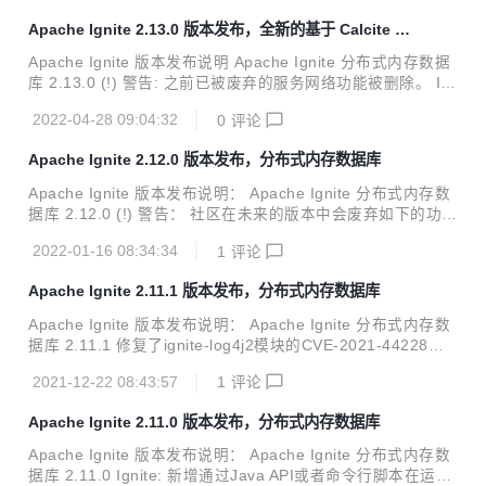
进制元数据变更事件； * 在维护模式中，控制脚本新增了调度
Apache Ignite 2.13.0 版本发布，全新的基于 Calcite 的
索引重建的命令； * 瘦客户端的分区感知新增了对自定义关联
SQL 引擎
映射函数的支持； * 新增了快照创建操作指标； * 控制脚本和
Apache Ignite 版本发布说明 Apache Ignite 分布式内存数据
JMX新增了获取快照状态的命...
库 2.13.0 (!) 警告: 之前已被废弃的服务网络功能被删除。 Ig
nite： 新增'snapshotTransferRate'分布式属性来限制创建快
2022-04-28 09:04:32
0
评论
照文件的速率； 启动时新增CDC硬链接检查； 在Calcite查询
引擎中新增JDBC和ODBC的批处理支持； 在快照恢复操作过
Apache Ignite 2.12.0 版本发布，分布式内存数据库
程中新增JMX的管理接口和指标输出； 新增重建损坏索引的
维护任务； 新增SNAPSHOT系统视图来显示本地的快照； 新
Apache Ignite 版本发布说明： Apache Ignite 分布式内存数
增ServiceCallContext，在服务调用时可以隐式传递额外的参
据库 2.12.0 (!) 警告： 社区在未来的版本中会废弃如下的功
数； 新增一个选项，使用control.sh...
能：CacheMode#LOCAL、CacheAtomicityMode#TRANSA
2022-01-16 08:34:34
1
评论
CTIONAL_SNAPSHOT、CacheConfiguration#rebalanceD
elay； GCE、AWS、Azure模块，CacheSpringStoreSessio
Apache Ignite 2.11.1 版本发布，分布式内存数据库
nListener和TcpDiscoveryZookeeperIpFinder移植到了Ignite
扩展库； 现有的服务网格实现在下一版本中会被删除。 Ignit
Apache Ignite 版本发布说明： Apache Ignite 分布式内存数
e： 新增分布式环境测...
据库 2.11.1 修复了ignite-log4j2模块的CVE-2021-44228、C
VE-2021-45046、CVE-2021-45105漏洞，更新log4j2的版本
2021-12-22 08:43:57
1
评论
为2.17.0； 新增了使用CMake构建ODBC安装器的功能。
Apache Ignite 2.11.0 版本发布，分布式内存数据库
Apache Ignite 版本发布说明： Apache Ignite 分布式内存数
据库 2.11.0 Ignite: 新增通过Java API或者命令行脚本在运行