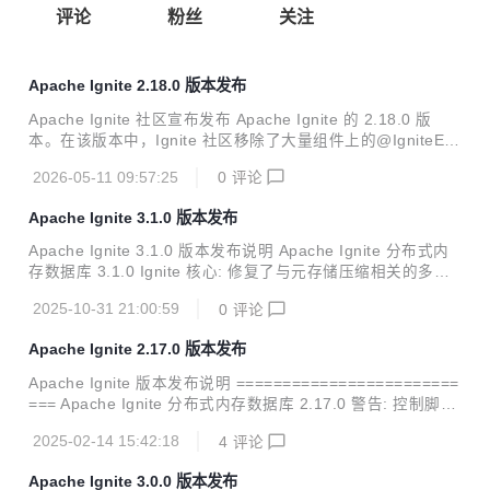
评论
粉丝
关注
Apache Ignite 2.18.0 版本发布
Apache Ignite 社区宣布发布 Apache Ignite 的 2.18.0 版
本。在该版本中，Ignite 社区移除了大量组件上的@IgniteExp
erimental注解，引入了一系列新功能和系统视图，做了大量
2026-05-11 09:57:25
0
评论
的改进，下面将介绍可以期待的主要亮点。 支持为每个数据区
配置独立的持久化文件夹 最初，Apache Ignite 只允许通过以
Apache Ignite 3.1.0 版本发布
下方式配置单个根文件夹来存储持久化数据： DataStorageC
onfiguration#setStoragePath 如果某服务器有多个存储设
Apache Ignite 3.1.0 版本发布说明 Apache Ignite 分布式内
备，就无法全部使用，除非配置符号链接和移动文件等复杂操
存数据库 3.1.0 Ignite 核心: 修复了与元存储压缩相关的多个
作。现在可以为每个数据区配置独立的存储路径。 n...
错误。 修复了在创建大量表期间的错误并进行了多项改进。
2025-10-31 21:00:59
0
评论
修复了数据流处理器中的死锁问题。 修复了与 B+ 树相关的多
个错误。 修复了节点重启后索引创建失败的问题。 基于表的
Apache Ignite 2.17.0 版本发布
复制已被废弃，当前实现为基于分布区的复制。 新增了大量兼
容性测试。 修复了在插入具有特定负载大小的数据条目时，ai
Apache Ignite 版本发布说明 ========================
mem 和 aipersist 存储引擎中的数据损坏问题。 新增了大量
=== Apache Ignite 分布式内存数据库 2.17.0 警告: 控制脚本
示例代码。 大量与日志记录相关的更改。 修复了支持接收器
现在默认使用瘦客户端协议（在节点中通过ClientConnectorC
元组的数据流处理器。 新增...
2025-02-14 15:42:18
4
评论
onfiguration进行配置），通过Binary-REST协议进行连接 (通
过ConnectorConfiguration配置)已经被废弃，未来的版本会
Apache Ignite 3.0.0 版本发布
被删除； Ignite的源代码升级到Java 11； 删除了SecurityCo