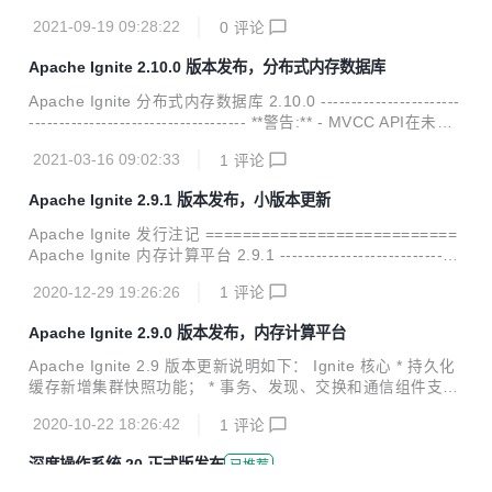
的集群上从快照中恢复缓存组的功能； 新增快照的校验过程，
2021-09-19 09:28:22
0
评论
可以校验快照的一致性等； 新增集群的元数据存储，用于快照
的创建过程； 控制脚本新增性能统计的管理功能； 新增CLO
Apache Ignite 2.10.0 版本发布，分布式内存数据库
CK和Segmented-LRU两种页面替换算法； 新增关联并置副
本过滤器的节点属性； 新增数据结构的系统视图； 新增基线
Apache Ignite 分布式内存数据库 2.10.0 -----------------------
节点属性的系统视图； 新增用于监控SQL索引内存页面数的
------------------------------------ **警告:** - MVCC API在未来
指标； 新增WAL写入和压缩字节数的指标； 新增SSL连接指
的版本中将被废弃； - 在不稳定的集群上启用/禁用WAL可能
标； 控制脚本的输出中新增无...
2021-03-16 09:02:33
1
评论
出现故障，该问题将很快修复； - Spring Data迁移至ignite-e
xtension仓库，后续将单独发布； - Node.js、Python、PHP
Apache Ignite 2.9.1 版本发布，小版本更新
瘦客户端迁移到单独的仓库。 **Ignite核心层:** - 新增了在集
群所有节点间检查网络连通性的API； - 新增了获取段大小的A
Apache Ignite 发行注记 ===========================
PI； - DataReg...
Apache Ignite 内存计算平台 2.9.1 ------------------------------
----------------------------- Ignite核心: 新增支持ZookeeperDis
2020-12-29 19:26:26
1
评论
coverySpi的优雅关闭； 新增二进制元数据的系统视图； 新增
元数据存储的系统视图； 新增RebalancingPartitionsTotal指
Apache Ignite 2.9.0 版本发布，内存计算平台
标； 改进了检查点的并发行为； 修复了注销JMX Bean时导
致严重系统错误的问题； 修复了即使缓存已经关闭，IgniteCa
Apache Ignite 2.9 版本更新说明如下： Ignite 核心 * 持久化
che...
缓存新增集群快照功能； * 事务、发现、交换和通信组件支持
跟踪； * 新增集群只读状态：在这个状态中缓存只允许进行读
2020-10-22 18:26:42
1
评论
操作，对缓存进行数据修改（更新、删除、清理、创建、销毁
等）都是不允许的； * 透明数据加密新增主键旋转功能； * 新
深度操作系统 20 正式版发布
已推荐
增在沙箱中运行用户代码的功能； * 新增集群ID和标签属性，
用于标示集群； * 原生客户端新增与服务端的单向连接支持；