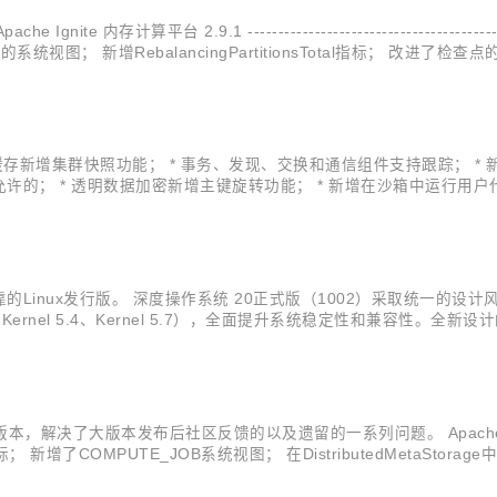
Ignite 内存计算平台 2.9.1 ----------------------------------------
； 新增RebalancingPartitionsTotal指标； 改进了检
 核心 * 持久化缓存新增集群快照功能； * 事务、发现、交换和通信组件支持
； * 透明数据加密新增主键旋转功能； * 新增在沙箱中运行用户代码
入连接，新增不开启服务端套接字的功能； * 新增管理API，用于取消
Linux发行版。 深度操作系统 20正式版（1002）采取统一的
（Kernel 5.4、Kernel 5.7），全面提升系统稳定性和兼容性
 别出心裁的图标设计，焕然一新的图形界面，自然、平滑的动画过渡
.8.1版本，解决了大版本发布后社区反馈的以及遗留的一系列问题。 Apache 
； 新增了COMPUTE_JOB系统视图； 在DistributedMetaSt
pi激活时的IllegalArgumentException...