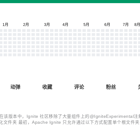
动弹
收藏
评论
粉丝
.18.0 版本。在该版本中，Ignite 社区移除了大量组件上的@IgniteEx
Apache Ignite 只允许通过以下方式配置单个根文件夹来存储持久化数据：
非配置符号链接和移动文件等复杂操作。现在可以为每个数据区配置独立的存储