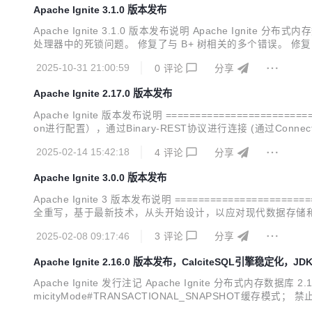
Apache Ignite 3.1.0 版本发布
Apache Ignite 3.1.0 版本发布说明 Apache Ign
处理器中的死锁问题。 修复了与 B+ 树相关的多个错误。 
入具有特定负载大小的数据条目时，aimem 和 aipersis
2025-10-31 21:00:59
0
评论
分享
Apache Ignite 2.17.0 版本发布
Apache Ignite 版本发布说明 =====================
on进行配置），通过Binary-REST协议进行连接 (通过Connect
证方法； 删除了TcpCommunicationSpi中已废弃的共享内存端口配
2025-02-14 15:42:18
4
评论
分享
Apache Ignite 3.0.0 版本发布
Apache Ignite 3 版本发布说明 ====================
全重写，基于最新技术，从头开始设计，以应对现代数据存储和计算挑战。 I
改进的集群管理和控制工具； 改进的事务协议； 基于Raft的
2025-02-08 09:17:46
3
评论
分享
Apache Ignite 2.16.0 版本发布，CalciteSQL引擎稳定化，JD
Apache Ignite 发行注记 Apache Ignite 分布式内存
micityMode#TRANSACTIONAL_SNAPSHOT缓存模式；
ssandra模块迁移至Ignite扩展库。 Ignite 新增了ARM64 Doc