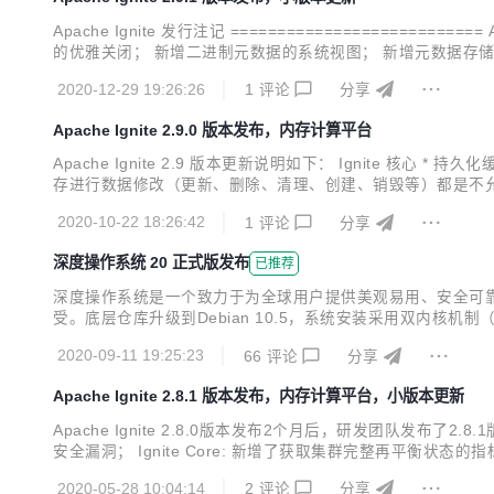
Apache Ignite 发行注记 =========================== Apache 
的优雅关闭； 新增二进制元数据的系统视图； 新增元数据存储的系统视图
题； 修复了即使缓存已经关闭，IgniteCache...
2020-12-29 19:26:26
1
评论
分享
Apache Ignite 2.9.0 版本发布，内存计算平台
Apache Ignite 2.9 版本更新说明如下： Ignite
存进行数据修改（更新、删除、清理、创建、销毁等）都是不允许的
客户端新增与服务端的单向连接支持； * 对于原生客户端的接
2020-10-22 18:26:42
1
评论
分享
* 新增t...
深度操作系统 20 正式版发布
已推荐
深度操作系统是一个致力于为全球用户提供美观易用、安全可靠的
受。底层仓库升级到Debian 10.5，系统安装采用双内核机制
用升级到最新版本，只为给你更好体验。 统一风格的桌面环境
2020-09-11 19:25:23
66
评论
分享
处处精心，只为给你细腻自然的品质体验。 ...
Apache Ignite 2.8.1 版本发布，内存计算平台，小版本更新
Apache Ignite 2.8.0版本发布2个月后，研发团队发布了2
安全漏洞； Ignite Core: 新增了获取集群完整再平衡状态的指标
解决了瘦客户端的ClassCastException异常； 解决了LogExporterS
2020-05-28 10:04:14
2
评论
分享