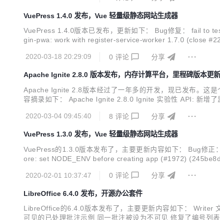
VuePress 1.4.0 发布，Vue 轻量级静态网站生成器
VuePress 1.4.0版本已发布，更新如下： Bug修复： fail to test specifi
gin-pwa: work with register-service-worker 1.7.0 (close #2
2020-03-18 20:29:09
0
评论
分享
Apache Ignite 2.8.0 版本发布，内存计算平台，里程碑版本更
Apache Ignite 2.8版本经过了一年多的开发，现
容摘录如下： Apache Ignite 2.8.0 Ignite 实验性 AP
VCC特性标记为试验性 (2.7.0版本新增)； Ignite 监控: 
2020-03-04 09:45:40
8
评论
分享
VuePress 1.3.0 发布，Vue 轻量级静态网站生成器
VuePress的1.3.0版本发布了，主要更新内容如下： Bug修正： update known
ore: set NODE_ENV before creating app (#1972) (245be8d) $
2020-02-01 10:37:47
0
评论
分享
LibreOffice 6.4.0 发布，开源办公套件
LibreOffice的6.4.0版本发布了，主要更新内容如下： Writer 
可见的已处理批注示例 同一批注被设为不可见 修复了编号列表和项目符号列表中忽视追