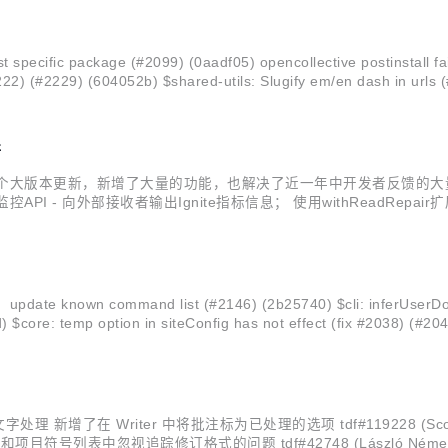
c package (#2099) (0aadf05) opencollective postinstall fail
222) (#2229) (604052b) $shared-utils: Slugify em/en dash in urls (
新
已发布。这是个大版本更新，新增了大量的功能，也解决了近一年中开发者反
I: 新增了监控API - 向外部接收者输出Ignite指标信息； 使用withReadRe
新增将对象暴露为系统视图的支持 (直接支持SQL, JMX输出)； 新增对指标信
 command list (#2146) (2b25740) $cli: inferUserDocsDire
core: temp option in siteConfig has not effect (fix #2038) (#204
文字处理 新增了在 Writer 中将批注标为已处理的选项 tdf#119228 (Sco
踪修订格式的问题 tdf#42748 (László Németh, NISZ) <div