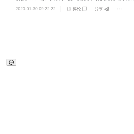
nbsp;</li> <li> <div> <div style="text-align:cente...
2020-01-30 09:22:22
10
评论
分享