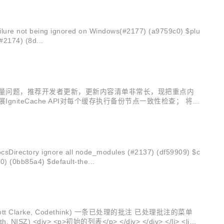
ure not being ignored on Windows(#2177) (a9759c0) $plu
#2174) (8d...
馈的大量问题，推荐开发者更新，更新内容清单非常长，现把重点内
pair扩展IgniteCache API对每个缓存执行备份节点一致性检查； 将M
息进行...
ctory ignore all node_modules (#2137) (df59909) $c
0) (0bb85a4) $default-the...
tt Clarke, Codethink) 一条已处理的批注 已处理批注的菜单
> <p>初始的列表</p> </div> </div> </li> <li>&