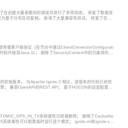
的多个错误。 修复了在创建大量表期间的错误并进行了多项改进。 修复了数据流
现为基于分布区的复制。 新增了大量兼容性测试。 修复了在插
的更改。 修复了支持接收器元组的数据流处理器。 新增...
默认使用瘦客户端协议（在节点中通过ClientConnectorConfigurati
代码升级到Java 11； 删除了SecurityContext中的已废弃的认
nite 3 的初始版本。 与Apache Ignite 2 相比，该版本的代码已经完
； 兼容OpenAPI的REST API； 基于HOCON的动态配置；
_ATOMIC_OPS_IN_TX系统属性已经被删除； 删除了CacheAto
PS系统属性可以配置临时运行这个模式； ignite-ml和ignite-ca