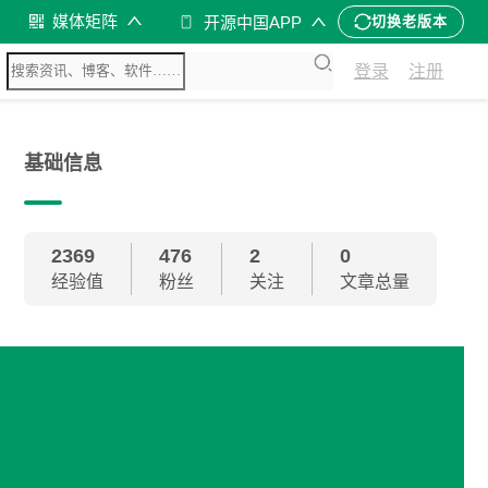
媒体矩阵
开源中国APP
切换老版本
登录
注册
基础信息
2369
476
2
0
经验值
粉丝
关注
文章总量