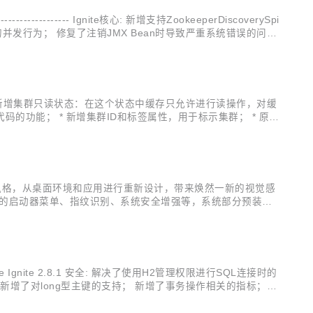
------------------- Ignite核心: 新增支持ZookeeperDiscoverySpi
查点的并发行为； 修复了注销JMX Bean时导致严重系统错误的问
跟踪； * 新增集群只读状态：在这个状态中缓存只允许进行读操作，对缓
的功能； * 新增集群ID和标签属性，用于标示集群； * 原生
用户提供的任务和查询； * 新增分区状态和空闲列表系统视图；
设计风格，从桌面环境和应用进行重新设计，带来焕然一新的视觉感
。全新设计的启动器菜单、指纹识别、系统安全增强等，系统部分预装应
效果，更有独树一帜的圆角窗口设计，精美绝伦的多任务视图，
Ignite 2.8.1 安全: 解决了使用H2管理权限进行SQL连接时的
orage中新增了对long型主键的支持； 新增了事务操作相关的指标；