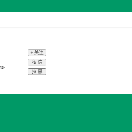
+ 关注
私 信
te-
拉 黑