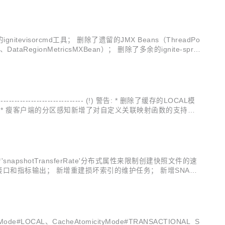
ignitevisorcmd工具； 删除了遗留的JMX Beans（ThreadPo
an、DataRegionMetricsMXBean）； 删除了多余的ignite-sprin
---------------------------- (!) 警告: * 删除了缓存的LOCAL模
命令； * 瘦客户端的分区感知新增了对自定义关联映射函数的支持； *
新增'snapshotTransferRate'分布式属性来限制创建快照文件的速
理接口和指标输出； 新增重建损坏索引的维护任务； 新增SNAPS
...
#LOCAL、CacheAtomicityMode#TRANSACTIONAL_S