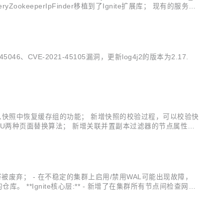
scoveryZookeeperIpFinder移植到了Ignite扩展库； 现有的服务网
1-45046、CVE-2021-45105漏洞，更新log4j2的版本为2.17.
本在运行的集群上从快照中恢复缓存组的功能； 新增快照的校验过程，可以校验快
-LRU两种页面替换算法； 新增关联并置副本过滤器的节点属性；
标； 新增SSL连接指标； 控制脚本的输出中新增无...
MVCC API在未来的版本中将被废弃； - 在不稳定的集群上启用/禁用WAL可能出现故障，
单独的仓库。 **Ignite核心层:** - 新增了在集群所有节点间检查网络