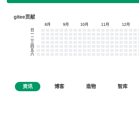
gitee贡献
资讯
博客
造物
智库