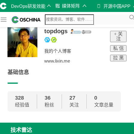
媒体矩阵
DevOps研发效能
开源中国APP
topdogs
+ 关
注
私 信
我的个人博客
拉 黑
www.lixin.me
基础信息
328
36
27
0
经验值
粉丝
关注
文章总量
技术雷达