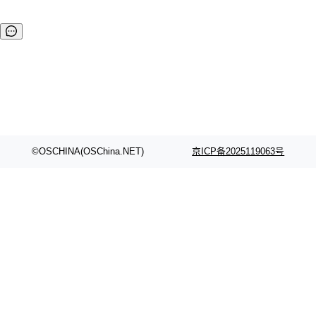
©OSCHINA(OSChina.NET)
京ICP备2025119063号