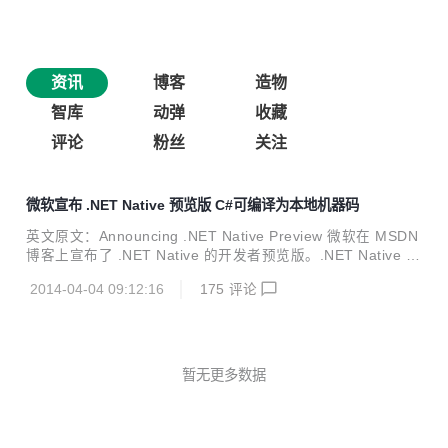
资讯
博客
造物
智库
动弹
收藏
评论
粉丝
关注
微软宣布 .NET Native 预览版 C#可编译为本地机器码
英文原文：Announcing .NET Native Preview 微软在 MSDN
博客上宣布了 .NET Native 的开发者预览版。.NET Native 可
以将 C# 代码编译成本地机器码。有了它，开发者将不仅能享
2014-04-04 09:12:16
175
评论
受 C# 的高生产力，而且能拥有 C++ 般的性能。鱼与熊掌不
可兼得，而有了 NET Native，我们都可以兼得 C# 的生产力
与 C++ 的战斗力。使用 .NET Native 编译 Windows 商店应
用程序，启动速度将会加快 60%，同时占用内存的内存也更
少。 目前开发者可以使用该开发者预览版构建基于 ARM 或 x
暂无更多数据
64 架构的 Windows 商店应用程序（...